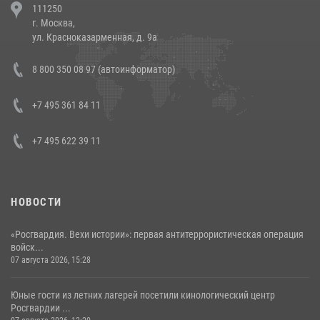
111250
напавших на бригаду скорой помощи (видео)
г. Москва,
14 июля 2026, 12:20
1
ул. Красноказарменная, д. 9а
В Росгвардии прошла военно-научная конференция по обобщению
8 800 350 08 97 (автоинформатор)
боевого опыта
08 июля 2026, 07:01
+7 495 361 84 11
+7 495 622 39 11
НОВОСТИ
«Росгвардия. Вехи истории»: первая антитеррористическая операция
войск...
07 августа 2026, 15:28
Юные гости из летних лагерей посетили кинологический центр
Росгвардии ...