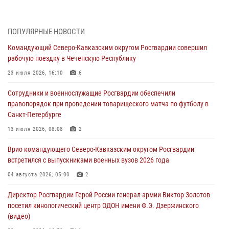
Росгвардии (видео)
07 августа 2026, 12:20
3
1
ПОПУЛЯРНЫЕ НОВОСТИ
Ветеран войск правопорядка генерал-майор Иван Пияшев – герой
Командующий Северо-Кавказским округом Росгвардии совершил
выпуска «Легенды армии с Александром Маршалом»
рабочую поездку в Чеченскую Республику
07 августа 2026, 12:00
23 июля 2026, 16:10
6
Представители ФСБ России по Уральскому округу Росгвардии и
Сотрудники и военнослужащие Росгвардии обеспечили
ветераны военной контрразведки почтили память Николая
правопорядок при проведении товарищеского матча по футболу в
Кузнецова
Санкт-Петербурге
07 августа 2026, 12:00
4
13 июля 2026, 08:08
2
Росгвардейцы пресекли попытку руферов подняться на крышу
Врио командующего Северо-Кавказским округом Росгвардии
Смольного собора в Санкт-Петербурге (видео)
встретился с выпускниками военных вузов 2026 года
07 августа 2026, 11:34
3
1
04 августа 2026, 05:00
2
В Курске росгвардейцы провели занятие по основам
Директор Росгвардии Герой России генерал армии Виктор Золотов
взрывобезопасности
посетил кинологический центр ОДОН имени Ф.Э. Дзержинского
07 августа 2026, 11:33
(видео)