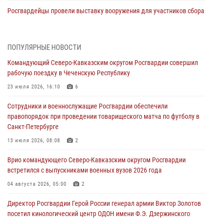
Росгвардейцы провели выставку вооружения для участников сбора
«Гвардеец» в Пензе (видео)
06 августа 2026, 12:00
2
1
ПОПУЛЯРНЫЕ НОВОСТИ
В Курске росгвардейцы приняли участие в митинге, посвященном
Командующий Северо-Кавказским округом Росгвардии совершил
второй годовщине вторжения ВСУ на территорию области
рабочую поездку в Чеченскую Республику
06 августа 2026, 11:56
4
23 июля 2026, 16:10
6
В Санкт-Петербурге наряд Росгвардии задержал правонарушителя,
Сотрудники и военнослужащие Росгвардии обеспечили
угрожавшего подростку травматическим пистолетом
правопорядок при проведении товарищеского матча по футболу в
06 августа 2026, 11:33
1
Санкт-Петербурге
В Зауралье при содействии СОБР Росгвардии ликвидирована
13 июля 2026, 08:08
2
крупная нарколаборатория
Врио командующего Северо-Кавказским округом Росгвардии
06 августа 2026, 11:27
встретился с выпускниками военных вузов 2026 года
В Москве росгвардейцы задержали троих мужчин, устроивших
04 августа 2026, 05:00
2
пьяный дебош в баре (видео)
Директор Росгвардии Герой России генерал армии Виктор Золотов
06 августа 2026, 11:20
1
посетил кинологический центр ОДОН имени Ф.Э. Дзержинского