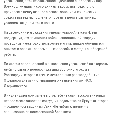
упражнений, а также слаженность действий снайперских пар.
Военнослужащим и сотрудникам ведомства предстояло
произвести целеуказание с использованием технических
средств разведки, после чего поразить цели в различных
условиях как днём, так и ночью.
На церемонии награждения генерал-майор Алексей Исаев
подчеркнул, что чемпионат войск национальной гвардии,
проводимый ежегодно, позволяет его участникам обменяться
опытом и освоить современные способы и методы снайперской
работы.
По итогам соревнований в выполнении упражнений на скорость
не было равных военнослужащим Восточного округа
Росгвардии, второе и третье места заняли росгвардейцы из
Отдельной дивизии оперативного назначения им. Ф.Э.
Дзержинского.
В индивидуальном зачёте в стрельбе из снайперской винтовки
первое место завоевал сотрудник ведомства из Иркутска, второе
– офицер Росгвардии из Санкт-Петербурга, третье – у
спецназовца из подмосковной Балашихи.