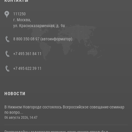
КОНТАКТЫ
В Челябинске росгвардейцы задержали злоумышленников,
111250
напавших на бригаду скорой помощи (видео)
г. Москва,
14 июля 2026, 12:20
1
ул. Красноказарменная, д. 9а
В Росгвардии прошла военно-научная конференция по обобщению
8 800 350 08 97 (автоинформатор)
боевого опыта
08 июля 2026, 07:01
+7 495 361 84 11
+7 495 622 39 11
НОВОСТИ
В Нижнем Новгороде состоялось Всероссийское совещание-семинар
по вопро...
06 августа 2026, 14:47
Росгвардейцы задержали мужчину, открывшего стрельбу в