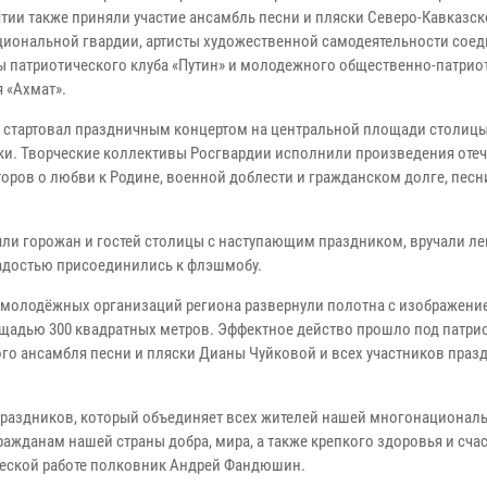
тии также приняли участие ансамбль песни и пляски Северо-Кавказск
циональной гвардии, артисты художественной самодеятельности соед
ы патриотического клуба «Путин» и молодежного общественно-патрио
 «Ахмат».
стартовал праздничным концертом на центральной площади столиц
ки. Творческие коллективы Росгвардии исполнили произведения оте
оров о любви к Родине, военной доблести и гражданском долге, песн
ли горожан и гостей столицы с наступающим праздником, вручали ле
сти региона с радостью присоединились к флэшмобу
и молодёжных организаций региона развернули полотна с изображени
щадью 300 квадратных метров. Эффектное действо прошло под патри
го ансамбля песни и пляски Дианы Чуйковой и всех участников праз
 праздников, который объединяет всех жителей нашей многонационал
жданам нашей страны добра, мира, а также крепкого здоровья и счаст
ческой работе полковник Андрей Фандюшин.