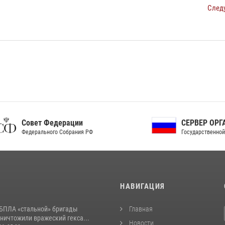
След
ет Федерации
СЕРВЕР ОРГАНОВ
рального Собрания РФ
Государственной власти РФ
И
НАВИГАЦИЯ
БПЛА «стальной» бригады
Главная
ничтожили вражеский гекса...
Новости