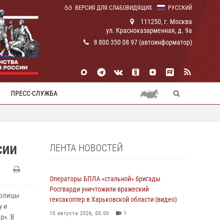
ВЕРСИЯ ДЛЯ СЛАБОВИДЯЩИХ
РУССКИЙ
111250, г. Москва
ул. Красноказарменная, д. 9а
8 800 350 08 97 (автоинформатор)
ПРЕСС-СЛУЖБА
ЛЕНТА НОВОСТЕЙ
СИИ
Операторы БПЛА «стальной» бригады
Росгварди уничтожили вражеский
толицы
гексакоптер в Харьковской области (видео)
у и
10 августа 2026, 05:00
1
р». В