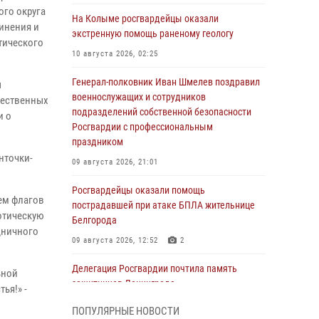
ого округа
На Колыме росгвардейцы оказали
инения и
экстренную помощь раненому геологу
тического
10 августа 2026, 02:25
Генерал-полковник Иван Шмелев поздравил
ы
военнослужащих и сотрудников
чественных
подразделений собственной безопасности
и о
Росгвардии с профессиональным
праздником
нточки-
09 августа 2026, 21:01
.
Росгвардейцы оказали помощь
ем флагов
пострадавшей при атаке БПЛА жительнице
отическую
Белгорода
дничного
09 августа 2026, 12:52
2
Делегация Росгвардии почтила память
ьной
защитников Ленинграда
ья!» -
09 августа 2026, 11:12
6
ПОПУЛЯРНЫЕ НОВОСТИ