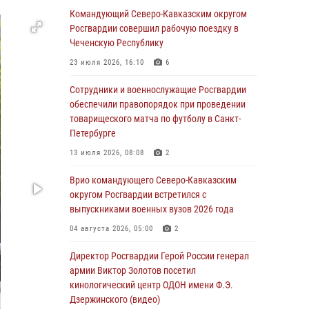
«Я расскажу вам о Герое»: подвиг Героя
Командующий Северо-Кавказским округом
России Сергея Перца (видео)
Росгвардии совершил рабочую поездку в
Чеченскую Республику
09 августа 2026, 11:00
1
23 июля 2026, 16:10
6
Росгвардейцы в зоне СВО передали подарки
детям и помогли нуждающимся гражданам
Сотрудники и военнослужащие Росгвардии
обеспечили правопорядок при проведении
09 августа 2026, 09:00
товарищеского матча по футболу в Санкт-
Петербурге
В Чеченской Республике пожарные расчеты
Росгвардии и МЧС отработали
13 июля 2026, 08:08
2
межведомственное взаимодействие
Врио командующего Северо-Кавказским
09 августа 2026, 08:00
2
округом Росгвардии встретился с
выпускниками военных вузов 2026 года
В Центральных регионах России
продолжается ведомственная акция
04 августа 2026, 05:00
2
«Каникулы с Росгвардией»
Директор Росгвардии Герой России генерал
09 августа 2026, 08:00
8
армии Виктор Золотов посетил
кинологический центр ОДОН имени Ф.Э.
В Кузбассе росгвардейцы помогли вернуть
Дзержинского (видео)
горожанке пропавшую мать