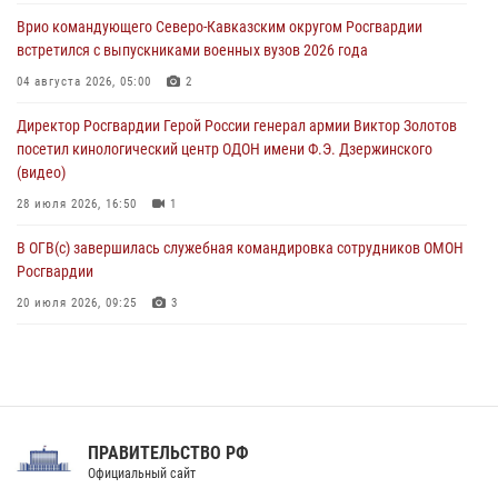
проходит в Сибири
Врио командующего Северо-Кавказским округом Росгвардии
09 августа 2026, 04:00
5
встретился с выпускниками военных вузов 2026 года
Росгвардейцы провели патриотическое занятие для детей на
04 августа 2026, 05:00
2
Поклонной горе в Москве (видео)
Директор Росгвардии Герой России генерал армии Виктор Золотов
08 августа 2026, 14:10
3
1
посетил кинологический центр ОДОН имени Ф.Э. Дзержинского
(видео)
28 июля 2026, 16:50
1
В ОГВ(с) завершилась служебная командировка сотрудников ОМОН
Росгвардии
20 июля 2026, 09:25
3
Директор Росгвардии Герой России генерал армии Виктор Золотов
поздравил специалистов подразделений тыла с профессиональным
праздником
31 июля 2026, 21:01
ПРАВИТЕЛЬСТВО РФ
Праздник «Один день с Росгвардией» к 105-летию Центрального
Официальный сайт
округа прошел на Поклонной горе