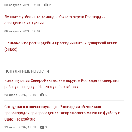
09 августа 2026, 08:00
2
Лучшие футбольные команды Южного округа Росгвардии
определили на Кубани
09 августа 2026, 07:00
В Ульяновске росгвардейцы присоединились к донорской акции
(видео)
09 августа 2026, 06:15
2
1
Росгвардейцы провели занятие по стрелковой подготовке для
ПОПУЛЯРНЫЕ НОВОСТИ
воспитанников Центра детского, юношеского туризма и
Командующий Северо-Кавказским округом Росгвардии совершил
краеведения Луганской Народной Республики
рабочую поездку в Чеченскую Республику
09 августа 2026, 05:00
23 июля 2026, 16:10
6
В регионах Урала бойцам Росгвардии в зону СВО передали свежие
Сотрудники и военнослужащие Росгвардии обеспечили
тиражи газет
правопорядок при проведении товарищеского матча по футболу в
09 августа 2026, 05:00
Санкт-Петербурге
Всероссийская ведомственная акции «Каникулы с Росгвардией
13 июля 2026, 08:08
2