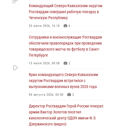
округу Росгвардии и ветераны военной
Командующий Северо-Кавказским округом
контрразведки почтили память Николая
Росгвардии совершил рабочую поездку в
Кузнецова
Чеченскую Республику
07 августа 2026, 12:00
4
23 июля 2026, 16:10
6
Росгвардейцы пресекли попытку руферов
Сотрудники и военнослужащие Росгвардии
подняться на крышу Смольного собора в
обеспечили правопорядок при проведении
Санкт-Петербурге (видео)
товарищеского матча по футболу в Санкт-
Петербурге
07 августа 2026, 11:34
3
1
13 июля 2026, 08:08
2
В Курске росгвардейцы провели занятие по
основам взрывобезопасности
Врио командующего Северо-Кавказским
округом Росгвардии встретился с
07 августа 2026, 11:33
выпускниками военных вузов 2026 года
Рэпер ST посетил раненых росгвардейцев в
04 августа 2026, 05:00
2
Главном военном клиническом госпитале
ведомства
Директор Росгвардии Герой России генерал
армии Виктор Золотов посетил
07 августа 2026, 11:18
2
кинологический центр ОДОН имени Ф.Э.
Дзержинского (видео)
В Ставрополе офицеры Росгвардии стали