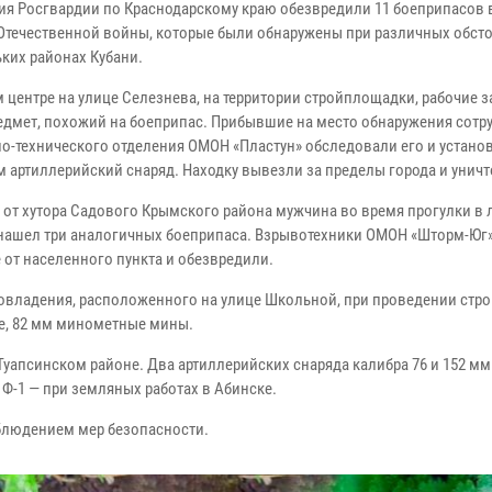
ия Росгвардии по Краснодарскому краю обезвредили 11 боеприпасов
Отечественной войны, которые были обнаружены при различных обсто
ьких районах Кубани.
м центре на улице Селезнева, на территории стройплощадки, рабочие 
редмет, похожий на боеприпас. Прибывшие на место обнаружения сотр
о-технического отделения ОМОН «Пластун» обследовали его и установ
мм артиллерийский снаряд. Находку вывезли за пределы города и унич
 от хутора Садового Крымского района мужчина во время прогулки в
нашел три аналогичных боеприпаса. Взрывотехники ОМОН «Шторм-Юг»
 от населенного пункта и обезвредили.
овладения, расположенного на улице Школьной, при проведении стр
же, 82 мм минометные мины.
Туапсинском районе. Два артиллерийских снаряда калибра 76 и 152 мм
 Ф-1 — при земляных работах в Абинске.
блюдением мер безопасности.