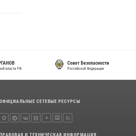
законодательства (видео)
30 июля 2026, 08:00
1
В Челябинске росгвардейцы задержали
злоумышленников, напавших на бригаду
скорой помощи (видео)
14 июля 2026, 12:20
1
В Росгвардии прошла военно-научная
Совет Безопасности
конференция по обобщению боевого опыта
Российской Федерации
08 июля 2026, 07:01
ОФИЦИАЛЬНЫЕ СЕТЕВЫЕ РЕСУРСЫ
ПРАВОВАЯ И ТЕХНИЧЕСКАЯ ИНФОРМАЦИЯ