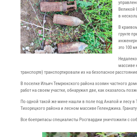
управлен
Великой 
в нескол
В краево
грунте п
инженерн
это 100 
Недалеко
массиве 
транспорте) транспортировали их на безопасное расстояние
В поселке Ильич Темрюкского района хозяин частного дом
работ на своем участке, обнаружил две, как оказалось поз
По одной такой же мине нашли в поле под Анапой и лесу в 
Тихорецкого района и лесном массиве Геленджика. Гранату
Все боеприпасы специалисты Росгвардии уничтожили с со