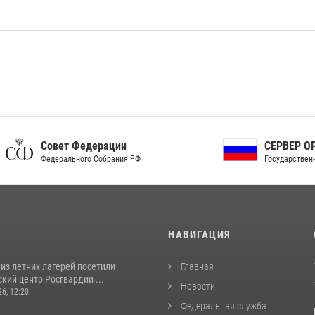
ет Федерации
СЕРВЕР ОРГАНОВ
рального Собрания РФ
Государственной власти РФ
И
НАВИГАЦИЯ
из летних лагерей посетили
Главная
кий центр Росгвардии ...
Новости
26, 12:20
Федеральная служба