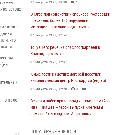
 времен
07 августа 2026, 13:30
1
ятельствах
В Югре при содействии спецназа Росгвардии
пресечено более 180 нарушений
заметили в
миграционного законодательства
удники
07 августа 2026, 12:54
или, что
тожили.
Тонувшего ребенка спас росгвардеец в
Краснодарском крае
 лесном
07 августа 2026, 12:37
 (на
Юные гости из летних лагерей посетили
кинологический центр Росгвардии (видео)
оительных
07 августа 2026, 12:20
3
1
 — в поле
Ветеран войск правопорядка генерал-майор
Иван Пияшев – герой выпуска «Легенды
армии с Александром Маршалом»
07 августа 2026, 12:00
ПОПУЛЯРНЫЕ НОВОСТИ
Представители ФСБ России по Уральскому