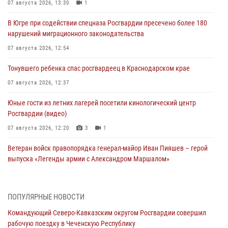
07 августа 2026, 13:30
1
В Югре при содействии спецназа Росгвардии пресечено более 180
нарушений миграционного законодательства
07 августа 2026, 12:54
Тонувшего ребенка спас росгвардеец в Краснодарском крае
07 августа 2026, 12:37
Юные гости из летних лагерей посетили кинологический центр
Росгвардии (видео)
07 августа 2026, 12:20
3
1
Ветеран войск правопорядка генерал-майор Иван Пияшев – герой
выпуска «Легенды армии с Александром Маршалом»
07 августа 2026, 12:00
Представители ФСБ России по Уральскому округу Росгвардии и
ПОПУЛЯРНЫЕ НОВОСТИ
ветераны военной контрразведки почтили память Николая
Командующий Северо-Кавказским округом Росгвардии совершил
Кузнецова
рабочую поездку в Чеченскую Республику