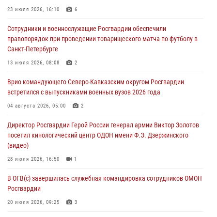
07 августа 2026, 12:00
4
23 июля 2026, 16:10
6
Росгвардейцы пресекли попытку руферов подняться на крышу
Сотрудники и военнослужащие Росгвардии обеспечили
Смольного собора в Санкт-Петербурге (видео)
правопорядок при проведении товарищеского матча по футболу в
07 августа 2026, 11:34
3
1
Санкт-Петербурге
В Курске росгвардейцы провели занятие по основам
13 июля 2026, 08:08
2
взрывобезопасности
Врио командующего Северо-Кавказским округом Росгвардии
07 августа 2026, 11:33
встретился с выпускниками военных вузов 2026 года
Рэпер ST посетил раненых росгвардейцев в Главном военном
04 августа 2026, 05:00
2
клиническом госпитале ведомства
Директор Росгвардии Герой России генерал армии Виктор Золотов
07 августа 2026, 11:18
2
посетил кинологический центр ОДОН имени Ф.Э. Дзержинского
(видео)
28 июля 2026, 16:50
1
В ОГВ(с) завершилась служебная командировка сотрудников ОМОН
Росгвардии
20 июля 2026, 09:25
3