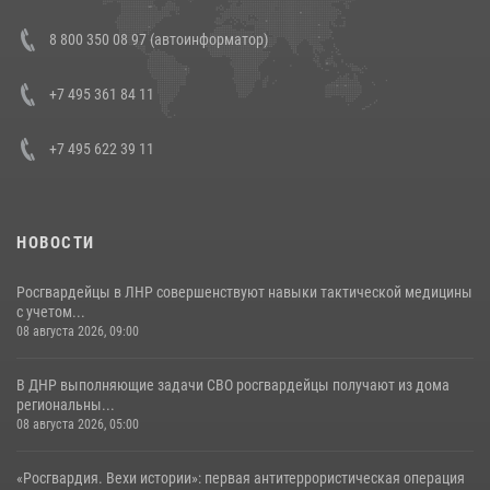
Состоялась рабочая встреча директора Росгвардии Героя России
8 800 350 08 97 (автоинформатор)
генерала армии Виктора Золотова с заместителем полномочного
представителя Президента Российской Федерации в Северо-
Кавказском федеральном округе Виталием Кузнецовым
+7 495 361 84 11
30 июля 2026, 15:35
4
+7 495 622 39 11
НОВОСТИ
Росгвардейцы в ЛНР совершенствуют навыки тактической медицины
с учетом...
08 августа 2026, 09:00
В ДНР выполняющие задачи СВО росгвардейцы получают из дома
региональны...
08 августа 2026, 05:00
«Росгвардия. Вехи истории»: первая антитеррористическая операция