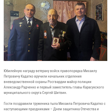
Юбилейную награду ветерану войск правопорядка Михаилу
Петровичу Кадатко вручили начальник отделения
вневедомственной охраны Росгвардии майор полиции
Александр Радченко и первый заместитель главы Карасукского
муниципального округа Сергей Шитвин.
Гости поздравили труженика тыла Михаила Петровича Кадатко с
наступающими праздниками – Днем защитника Отечества и