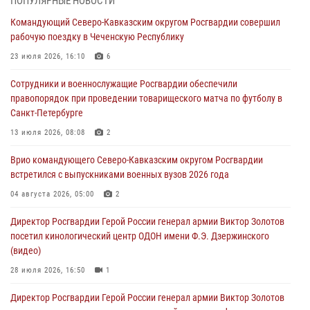
ПОПУЛЯРНЫЕ НОВОСТИ
В Кабардино-Балкарии сотрудники Росгвардии провели турнир по
Командующий Северо-Кавказским округом Росгвардии совершил
настольному теннису ко Дню физкультурника
рабочую поездку в Чеченскую Республику
08 августа 2026, 07:00
23 июля 2026, 16:10
6
В Москве росгвардейцы оказали помощь медикам и девушке с
Сотрудники и военнослужащие Росгвардии обеспечили
ограниченными возможностями здоровья (видео)
правопорядок при проведении товарищеского матча по футболу в
08 августа 2026, 06:32
1
Санкт-Петербурге
Спецназ Росгвардии в Марий Эл почтил память товарища на
13 июля 2026, 08:08
2
тактическом турнире (видео)
Врио командующего Северо-Кавказским округом Росгвардии
08 августа 2026, 06:15
9
1
встретился с выпускниками военных вузов 2026 года
День физкультурника в Уральском округе Росгвардии отметили
04 августа 2026, 05:00
2
турнирами, мастер-классами и легкоатлетическими забегами
Директор Росгвардии Герой России генерал армии Виктор Золотов
08 августа 2026, 06:03
9
посетил кинологический центр ОДОН имени Ф.Э. Дзержинского
(видео)
28 июля 2026, 16:50
1
Директор Росгвардии Герой России генерал армии Виктор Золотов