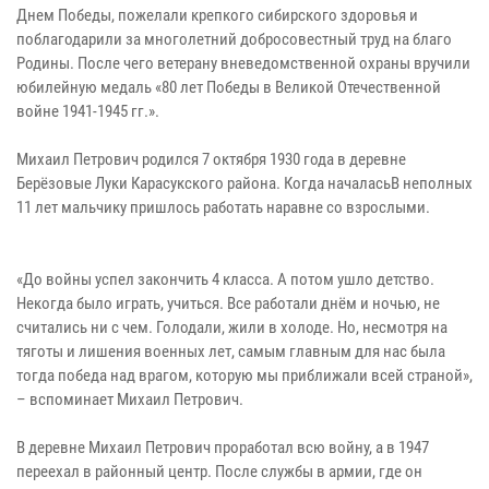
Днем Победы, пожелали крепкого сибирского здоровья и
поблагодарили за многолетний добросовестный труд на благо
Родины. После чего ветерану вневедомственной охраны вручили
юбилейную медаль «80 лет Победы в Великой Отечественной
войне 1941-1945 гг.».
Михаил Петрович родился 7 октября 1930 года в деревне
Берёзовые Луки Карасукского района. Когда началасьВ неполных
11 лет мальчику пришлось работать наравне со взрослыми.
«До войны успел закончить 4 класса. А потом ушло детство.
Некогда было играть, учиться. Все работали днём и ночью, не
считались ни с чем. Голодали, жили в холоде. Но, несмотря на
тяготы и лишения военных лет, самым главным для нас была
тогда победа над врагом, которую мы приближали всей страной»,
– вспоминает Михаил Петрович.
В деревне Михаил Петрович проработал всю войну, а в 1947
переехал в районный центр. После службы в армии, где он