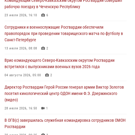
Командующий Северо-Кавказским округом Росгвардии совершил
настольному теннису ко Дню физкультурника
рабочую поездку в Чеченскую Республику
08 августа 2026, 07:00
23 июля 2026, 16:10
6
В Москве росгвардейцы оказали помощь медикам и девушке с
Сотрудники и военнослужащие Росгвардии обеспечили
ограниченными возможностями здоровья (видео)
правопорядок при проведении товарищеского матча по футболу в
08 августа 2026, 06:32
1
Санкт-Петербурге
Спецназ Росгвардии в Марий Эл почтил память товарища на
13 июля 2026, 08:08
2
тактическом турнире (видео)
Врио командующего Северо-Кавказским округом Росгвардии
08 августа 2026, 06:15
9
1
встретился с выпускниками военных вузов 2026 года
День физкультурника в Уральском округе Росгвардии отметили
04 августа 2026, 05:00
2
турнирами, мастер-классами и легкоатлетическими забегами
Директор Росгвардии Герой России генерал армии Виктор Золотов
08 августа 2026, 06:03
9
посетил кинологический центр ОДОН имени Ф.Э. Дзержинского
(видео)
28 июля 2026, 16:50
1
В ОГВ(с) завершилась служебная командировка сотрудников ОМОН
Росгвардии