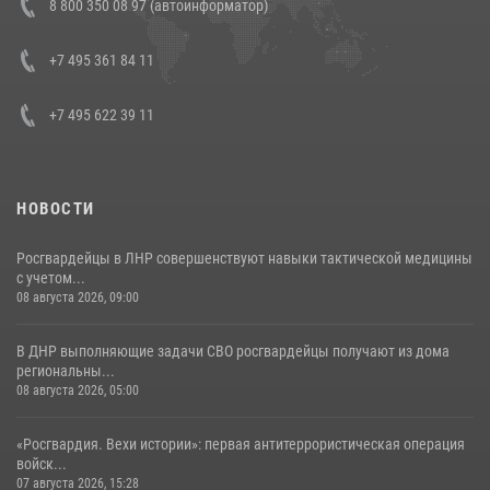
8 800 350 08 97 (автоинформатор)
генерала армии Виктора Золотова с заместителем полномочного
представителя Президента Российской Федерации в Северо-
Кавказском федеральном округе Виталием Кузнецовым
+7 495 361 84 11
30 июля 2026, 15:35
4
+7 495 622 39 11
НОВОСТИ
Росгвардейцы в ЛНР совершенствуют навыки тактической медицины
с учетом...
08 августа 2026, 09:00
В ДНР выполняющие задачи СВО росгвардейцы получают из дома
региональны...
08 августа 2026, 05:00
«Росгвардия. Вехи истории»: первая антитеррористическая операция
войск...
07 августа 2026, 15:28