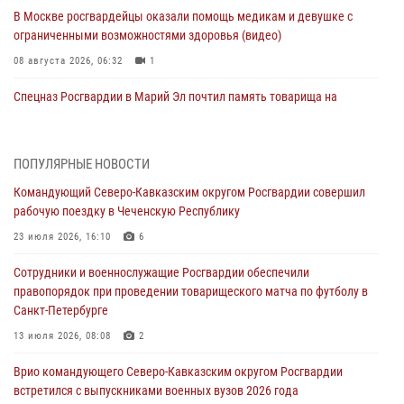
В Москве росгвардейцы оказали помощь медикам и девушке с
ограниченными возможностями здоровья (видео)
08 августа 2026, 06:32
1
Спецназ Росгвардии в Марий Эл почтил память товарища на
тактическом турнире (видео)
08 августа 2026, 06:15
9
1
ПОПУЛЯРНЫЕ НОВОСТИ
День физкультурника в Уральском округе Росгвардии отметили
Командующий Северо-Кавказским округом Росгвардии совершил
турнирами, мастер-классами и легкоатлетическими забегами
рабочую поездку в Чеченскую Республику
08 августа 2026, 06:03
9
23 июля 2026, 16:10
6
В ДНР выполняющие задачи СВО росгвардейцы получают из дома
Сотрудники и военнослужащие Росгвардии обеспечили
региональные газеты и поддержку земляков
правопорядок при проведении товарищеского матча по футболу в
08 августа 2026, 05:00
Санкт-Петербурге
Кинологи Росгвардии со всей страны приступили к новому курсу
13 июля 2026, 08:08
2
подготовки на Урале
Врио командующего Северо-Кавказским округом Росгвардии
08 августа 2026, 05:00
3
встретился с выпускниками военных вузов 2026 года