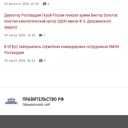
Комплексные проверки безопасности объектов образования с
04 августа 2026, 05:00
2
участием Росгвардии продолжаются на Урале
Директор Росгвардии Герой России генерал армии Виктор Золотов
08 августа 2026, 04:01
5
посетил кинологический центр ОДОН имени Ф.Э. Дзержинского
(видео)
28 июля 2026, 16:50
1
В ОГВ(с) завершилась служебная командировка сотрудников ОМОН
Росгвардии
20 июля 2026, 09:25
3
Директор Росгвардии Герой России генерал армии Виктор Золотов
поздравил специалистов подразделений тыла с профессиональным
праздником
31 июля 2026, 21:01
ПРАВИТЕЛЬСТВО РФ
Праздник «Один день с Росгвардией» к 105-летию Центрального
Официальный сайт
округа прошел на Поклонной горе
18 июля 2026, 13:43
15
1