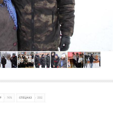
Р
7476
СПЕЦНАЗ
2532