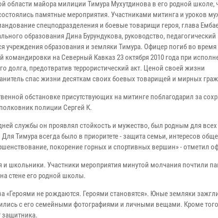
й области майора милиции Тимура Мухутдинова в его родной школе, ч
состоялись памятные мероприятия. Участниками митинга и уроков му
мандование спецподразделения и боевые товарищи героя, глава Емба
льного образования Дина Бурундукова, руководство, педагогический
ся учреждения образования и земляки Тимура. Офицер погиб во время
й командировки на Северный Кавказ 23 октября 2010 года при исполн
го долга, предотвратив террористический акт. Ценой своей жизни
анитель спас жизни десяткам своих боевых товарищей и мирных граж
твенной обстановке присутствующих на митинге поблагодарил за сох
полковник полиции Сергей К.
дней службы он проявлял стойкость и мужество, был родным для всех 
Для Тимура всегда было в приоритете - защита семьи, интересов обще
ершенствование, покорение горных и спортивных вершин» - отметил о
ля и школьники. Участники мероприятия минутой молчания почтили па
на стене его родной школы.
а «Героями не рождаются. Героями становятся». Юные земляки зажгли
омились с его семейными фотографиями и личными вещами. Кроме того
 защитника.