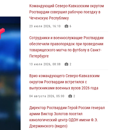
Иван Пияшев – герой выпуска «Легенды
Командующий Северо-Кавказским округом
армии с Александром Маршалом»
Росгвардии совершил рабочую поездку в
Чеченскую Республику
07 августа 2026, 12:00
23 июля 2026, 16:10
6
Представители ФСБ России по Уральскому
округу Росгвардии и ветераны военной
Сотрудники и военнослужащие Росгвардии
контрразведки почтили память Николая
обеспечили правопорядок при проведении
Кузнецова
товарищеского матча по футболу в Санкт-
Петербурге
07 августа 2026, 12:00
4
13 июля 2026, 08:08
2
Росгвардейцы пресекли попытку руферов
подняться на крышу Смольного собора в
Врио командующего Северо-Кавказским
Санкт-Петербурге (видео)
округом Росгвардии встретился с
выпускниками военных вузов 2026 года
07 августа 2026, 11:34
3
1
04 августа 2026, 05:00
2
В Курске росгвардейцы провели занятие по
основам взрывобезопасности
Директор Росгвардии Герой России генерал
армии Виктор Золотов посетил
07 августа 2026, 11:33
кинологический центр ОДОН имени Ф.Э.
Дзержинского (видео)
Рэпер ST посетил раненых росгвардейцев в