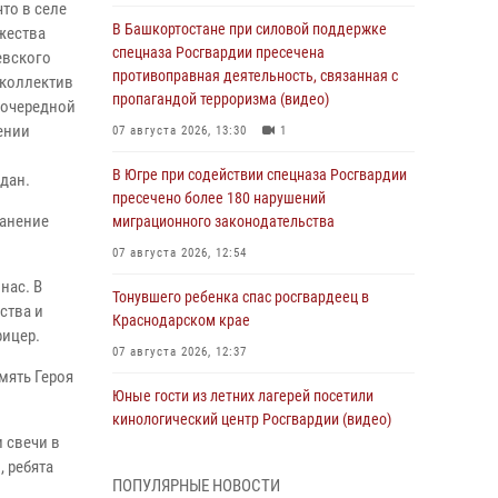
то в селе
В Башкортостане при силовой поддержке
жества
спецназа Росгвардии пресечена
евского
противоправная деятельность, связанная с
 коллектив
пропагандой терроризма (видео)
 очередной
ении
07 августа 2026, 13:30
1
В Югре при содействии спецназа Росгвардии
дан.
пресечено более 180 нарушений
ранение
миграционного законодательства
07 августа 2026, 12:54
нас. В
Тонувшего ребенка спас росгвардеец в
ства и
Краснодарском крае
фицер.
07 августа 2026, 12:37
мять Героя
Юные гости из летних лагерей посетили
кинологический центр Росгвардии (видео)
 свечи в
07 августа 2026, 12:20
3
1
, ребята
ПОПУЛЯРНЫЕ НОВОСТИ
Ветеран войск правопорядка генерал-майор