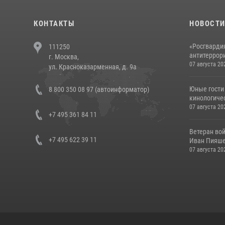
КОНТАКТЫ
НОВОСТ
«Росгвардия
111250
антитеррори
г. Москва,
07 августа 20
ул. Красноказарменная, д. 9а
Юные гости 
8 800 350 08 97 (автоинформатор)
кинологичес
07 августа 20
+7 495 361 84 11
Ветеран во
+7 495 622 39 11
Иван Пияшев
07 августа 20