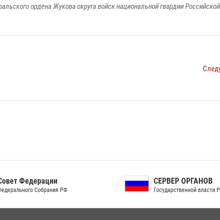
ральского ордена Жукова округа войск национальной гвардии Российско
След
ет Федерации
СЕРВЕР ОРГАНОВ
рального Собрания РФ
Государственной власти РФ