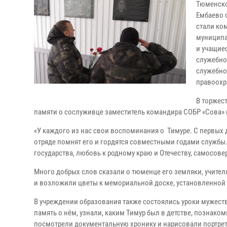
Тюменско
Ембаево 
стали ко
муниципа
и учащие
служебно
служебно
правоохр
В торжес
памяти о сослуживце заместитель командира СОБР «Сова» 
«У каждого из нас свои воспоминания о Тимуре. С первых 
отряде помнят его и гордятся совместными годами службы. 
государства, любовь к родному краю и Отечеству, самосов
Много добрых слов сказали о тюменце его земляки, учите
и возложили цветы к мемориальной доске, установленной 
В учреждении образования также состоялись уроки мужеств
память о нём, узнали, каким Тимур был в детстве, познак
посмотрели документальную хронику и нарисовали портрет