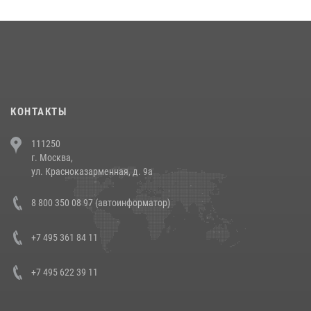
округа прошел на Поклонной горе
18 июля 2026, 13:43
15
1
При силовой поддержке СОБР Росгвардии в Иркутской области
повели рейды по соблюдению миграционного законодательства
(видео)
30 июля 2026, 08:00
1
КОНТАКТЫ
В Челябинске росгвардейцы задержали злоумышленников,
111250
напавших на бригаду скорой помощи (видео)
г. Москва,
14 июля 2026, 12:20
1
ул. Красноказарменная, д. 9а
В Росгвардии прошла военно-научная конференция по обобщению
8 800 350 08 97 (автоинформатор)
боевого опыта
08 июля 2026, 07:01
+7 495 361 84 11
+7 495 622 39 11