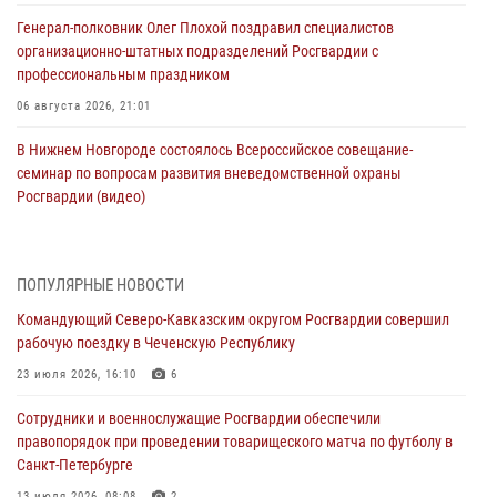
Генерал-полковник Олег Плохой поздравил специалистов
организационно-штатных подразделений Росгвардии с
профессиональным праздником
06 августа 2026, 21:01
В Нижнем Новгороде состоялось Всероссийское совещание-
семинар по вопросам развития вневедомственной охраны
Росгвардии (видео)
06 августа 2026, 14:47
10
1
В Брянске сотрудники и военнослужащие Росгвардии почтили
ПОПУЛЯРНЫЕ НОВОСТИ
память Героя России Олега Визнюка
Командующий Северо-Кавказским округом Росгвардии совершил
06 августа 2026, 14:36
2
рабочую поездку в Чеченскую Республику
В кинологическом центре Уральского округа Росгвардии почтили
23 июля 2026, 16:10
6
память товарищей, погибших при исполнении воинского долга
Сотрудники и военнослужащие Росгвардии обеспечили
06 августа 2026, 13:29
5
правопорядок при проведении товарищеского матча по футболу в
Санкт-Петербурге
В Центральном округе Росгвардии прошли мероприятия к
108‑летию генерала армии И.К. Яковлева
13 июля 2026, 08:08
2