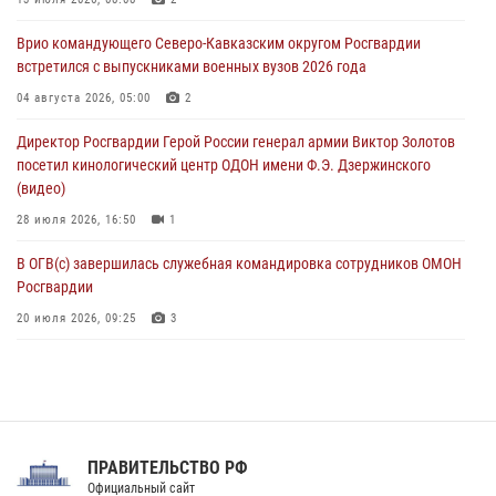
06 августа 2026, 13:24
Врио командующего Северо-Кавказским округом Росгвардии
встретился с выпускниками военных вузов 2026 года
Росгвардейцы задержали мужчину, открывшего стрельбу в
Подмосковье (видео)
04 августа 2026, 05:00
2
06 августа 2026, 12:35
1
Директор Росгвардии Герой России генерал армии Виктор Золотов
посетил кинологический центр ОДОН имени Ф.Э. Дзержинского
Росгвардейцы провели выставку вооружения для участников сбора
(видео)
«Гвардеец» в Пензе (видео)
28 июля 2026, 16:50
1
06 августа 2026, 12:00
2
1
В ОГВ(с) завершилась служебная командировка сотрудников ОМОН
Росгвардии
20 июля 2026, 09:25
3
Директор Росгвардии Герой России генерал армии Виктор Золотов
поздравил специалистов подразделений тыла с профессиональным
праздником
31 июля 2026, 21:01
ПРАВИТЕЛЬСТВО РФ
Праздник «Один день с Росгвардией» к 105-летию Центрального
Официальный сайт