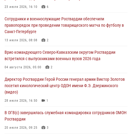
06 августа 2026, 11:56
4
23 июля 2026, 16:10
6
В Санкт-Петербурге наряд Росгвардии задержал правонарушителя,
Сотрудники и военнослужащие Росгвардии обеспечили
угрожавшего подростку травматическим пистолетом
правопорядок при проведении товарищеского матча по футболу в
06 августа 2026, 11:33
1
Санкт-Петербурге
В Зауралье при содействии СОБР Росгвардии ликвидирована
13 июля 2026, 08:08
2
крупная нарколаборатория
Врио командующего Северо-Кавказским округом Росгвардии
06 августа 2026, 11:27
встретился с выпускниками военных вузов 2026 года
В Москве росгвардейцы задержали троих мужчин, устроивших
04 августа 2026, 05:00
2
пьяный дебош в баре (видео)
Директор Росгвардии Герой России генерал армии Виктор Золотов
06 августа 2026, 11:20
1
посетил кинологический центр ОДОН имени Ф.Э. Дзержинского
(видео)
28 июля 2026, 16:50
1
В ОГВ(с) завершилась служебная командировка сотрудников ОМОН
Росгвардии
20 июля 2026, 09:25
3