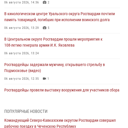
06 августа 2026, 14:36
2
В кинологическом центре Уральского округа Росгвардии почтили
память товарищей, погибших при исполнении воинского долга
06 августа 2026, 13:29
5
В Центральном округе Росгвардии прошли мероприятия к
108‑летию генерала армии И.К. Яковлева
06 августа 2026, 13:24
Росгвардейцы задержали мужчину, открывшего стрельбу в
Подмосковье (видео)
06 августа 2026, 12:35
1
Росгвардейцы провели выставку вооружения для участников сбора
«Гвардеец» в Пензе (видео)
06 августа 2026, 12:00
2
1
ПОПУЛЯРНЫЕ НОВОСТИ
В Курске росгвардейцы приняли участие в митинге, посвященном
Командующий Северо-Кавказским округом Росгвардии совершил
второй годовщине вторжения ВСУ на территорию области
рабочую поездку в Чеченскую Республику