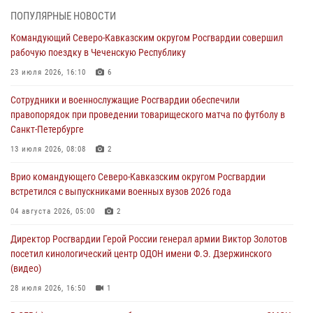
ПОПУЛЯРНЫЕ НОВОСТИ
В Новосибирске спецназ Росгвардии оказал содействие при
Командующий Северо-Кавказским округом Росгвардии совершил
задержании подозреваемых в похищении человека и
рабочую поездку в Чеченскую Республику
вымогательстве (видео)
23 июля 2026, 16:10
6
06 августа 2026, 07:09
1
Сотрудники и военнослужащие Росгвардии обеспечили
Сотрудники и военнослужащие Росгвардии обеспечили
правопорядок при проведении товарищеского матча по футболу в
правопорядок при проведении матча Кубка России по футболу в
Санкт-Петербурге
Санкт-Петербурге
13 июля 2026, 08:08
2
06 августа 2026, 07:03
3
Врио командующего Северо-Кавказским округом Росгвардии
В Грозном военнослужащие Росгвардии присоединились к
встретился с выпускниками военных вузов 2026 года
всероссийской донорской акции «От сердца к сердцу»
04 августа 2026, 05:00
2
06 августа 2026, 06:30
Директор Росгвардии Герой России генерал армии Виктор Золотов
В Бурятии и Приамурье росгвардейцы задержали подозреваемых в
посетил кинологический центр ОДОН имени Ф.Э. Дзержинского
незаконном обороте наркотиков
(видео)
06 августа 2026, 06:15
28 июля 2026, 16:50
1