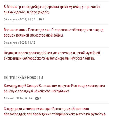
В Москве росгвардейцы задержали троих мужчин, устроивших
пьяный дебош в баре (видео)
06 августа 2026, 11:20
1
Взрывотехники Росгвардии на Ставрополье обезвредили снаряд
времен Великой Отечественной войны
06 августа 2026, 11:15
Подвиги героев‑росгвардейцев увековечили в новой музейной
экспозиции белгородского музея‑диорамы «Курская битва.
Белгородское направление»
06 августа 2026, 10:30
3
ПОПУЛЯРНЫЕ НОВОСТИ
Охрану общественного порядка и безопасность на футбольном
Командующий Северо-Кавказским округом Росгвардии совершил
матче в Москве обеспечила Росгвардия (видео)
рабочую поездку в Чеченскую Республику
06 августа 2026, 10:13
1
23 июля 2026, 16:10
6
Подозреваемые в незаконном обороте запрещенных веществ
Сотрудники и военнослужащие Росгвардии обеспечили
задержаны в Дагестане при силовой поддержке Росгвардии
правопорядок при проведении товарищеского матча по футболу в