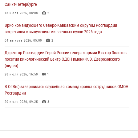
06 августа 2026, 09:00
Санкт-Петербурге
В Югре при силовой поддержке ОМОН Росгвардии задержаны
13 июля 2026, 08:08
2
подозреваемые в страховом мошенничестве
Врио командующего Северо-Кавказским округом Росгвардии
06 августа 2026, 08:56
2
1
встретился с выпускниками военных вузов 2026 года
Офицер СОБР Росгвардии выступил на окружном юнармейском
04 августа 2026, 05:00
2
форуме в Астрахани
Директор Росгвардии Герой России генерал армии Виктор Золотов
06 августа 2026, 08:27
3
посетил кинологический центр ОДОН имени Ф.Э. Дзержинского
(видео)
28 июля 2026, 16:50
1
В ОГВ(с) завершилась служебная командировка сотрудников ОМОН
Росгвардии
20 июля 2026, 09:25
3
Директор Росгвардии Герой России генерал армии Виктор Золотов
поздравил специалистов подразделений тыла с профессиональным
праздником
31 июля 2026, 21:01