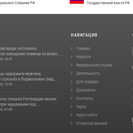
рального Собрания РФ
Государственной власти РФ
И
НАВИГАЦИЯ
овгороде состоялось
Главная
ое совещание-семинар по вопро...
Новости
26, 14:47
Федеральная служба
Деятельность
цы задержали мужчину,
стрельбу в Подмосковье (вид...
Для граждан
26, 12:35
Документы
Контакты
рске спецназ Росгвардии оказал
при задержании под...
Герои
26, 07:09
Карта сайта
Открытые данные