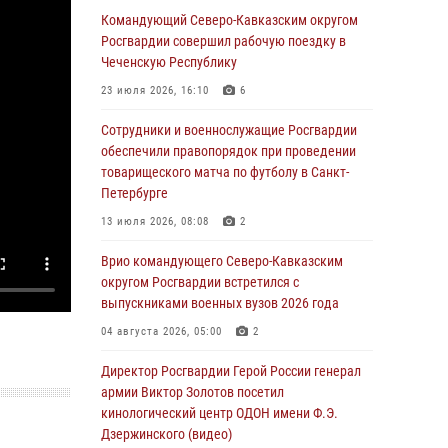
Командующий Северо-Кавказским округом
06 августа 2026, 13:24
Росгвардии совершил рабочую поездку в
Росгвардейцы задержали мужчину,
Чеченскую Республику
открывшего стрельбу в Подмосковье (видео)
23 июля 2026, 16:10
6
06 августа 2026, 12:35
1
Сотрудники и военнослужащие Росгвардии
Росгвардейцы провели выставку вооружения
обеспечили правопорядок при проведении
для участников сбора «Гвардеец» в Пензе
товарищеского матча по футболу в Санкт-
(видео)
Петербурге
06 августа 2026, 12:00
2
1
13 июля 2026, 08:08
2
В Курске росгвардейцы приняли участие в
Врио командующего Северо-Кавказским
митинге, посвященном второй годовщине
округом Росгвардии встретился с
вторжения ВСУ на территорию области
выпускниками военных вузов 2026 года
06 августа 2026, 11:56
4
04 августа 2026, 05:00
2
В Санкт-Петербурге наряд Росгвардии
Директор Росгвардии Герой России генерал
задержал правонарушителя, угрожавшего
армии Виктор Золотов посетил
подростку травматическим пистолетом
кинологический центр ОДОН имени Ф.Э.
Дзержинского (видео)
06 августа 2026, 11:33
1