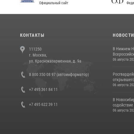
Официальный сайт
Феде
КОНТАКТЫ
НОВОСТ
В Нижнем Н
111250
Всероссийск
г. Москва,
06 августа 20
ул. Красноказарменная, д. 9а
Росгвардей
8 800 350 08 97 (автоинформатор)
открывшего 
06 августа 20
+7 495 361 84 11
В Новосиби
+7 495 622 39 11
содействие 
06 августа 20