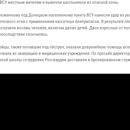
 ВСУ местным жителям и вывезли школьников из опасной зоны.
ложенному под Донецком населенному пункту ВСУ нанесли удар из р
алпового огня с применением кассетных боеприпасов. В результате об
получили восемь человек, включая двоих детей. Двое взрослых от по
впоследствии скончались.
ейцы, также попавшие под обстрел, оказали доврачебную помощь вс
зовали их эвакуацию в медицинские учреждения. По просьбе директор
нной школы сотрудники Росгвардии доставили в бронированном слу