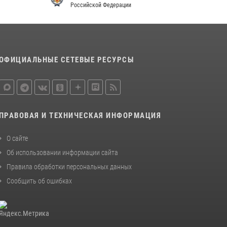
Российской Федерации
законодательства (видео)
30 июля 2026, 08:00
1
В Челябинске росгвардейцы задержали
злоумышленников, напавших на бригаду
ОФИЦИАЛЬНЫЕ СЕТЕВЫЕ РЕСУРСЫ
скорой помощи (видео)
14 июля 2026, 12:20
1
В Росгвардии прошла военно-научная
конференция по обобщению боевого опыта
ПРАВОВАЯ И ТЕХНИЧЕСКАЯ ИНФОРМАЦИЯ
08 июля 2026, 07:01
О сайте
Об использовании информации сайта
Правила обработки персональных данных
Сообщить об ошибках