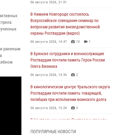
06 августа 2026, 21:01
В Нижнем Новгороде состоялось
еактивных
Всероссийское совещание-семинар по
стрела
вопросам развития вневедомственной
лученных
охраны Росгвардии (видео)
06 августа 2026, 14:47
10
1
ем раненым
В Брянске сотрудники и военнослужащие
а
Росгвардии почтили память Героя России
жебном
Олега Визнюка
06 августа 2026, 14:36
2
В кинологическом центре Уральского округа
Росгвардии почтили память товарищей,
погибших при исполнении воинского долга
06 августа 2026, 13:29
5
В Центральном округе Росгвардии прошли
мероприятия к 108‑летию генерала армии
ПОПУЛЯРНЫЕ НОВОСТИ
И.К. Яковлева