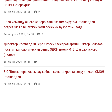
Санкт-Петербурге
Военнослужащие Софринской бригады Росгвардии встретились с
участником патриотического проекта «Дорогой Ломоносова —
13 июля 2026, 08:08
2
дорогой к Победе в СВО» (видео)
Врио командующего Северо-Кавказским округом Росгвардии
08 августа 2026, 07:00
2
1
встретился с выпускниками военных вузов 2026 года
ОМОН «Ойрат» Управления Росгвардии по Республике Калмыкия
04 августа 2026, 05:00
2
исполнилось 20 лет
Директор Росгвардии Герой России генерал армии Виктор Золотов
08 августа 2026, 07:00
посетил кинологический центр ОДОН имени Ф.Э. Дзержинского
(видео)
28 июля 2026, 16:50
1
В ОГВ(с) завершилась служебная командировка сотрудников ОМОН
Росгвардии
20 июля 2026, 09:25
3
Директор Росгвардии Герой России генерал армии Виктор Золотов
поздравил специалистов подразделений тыла с профессиональным
праздником
31 июля 2026, 21:01