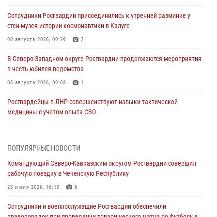
Сотрудники Росгвардии присоединились к утренней разминке у
стен музея истории космонавтики в Калуге
08 августа 2026, 09:29
2
В Северо-Западном округе Росгвардии продолжаются мероприятия
в честь юбилея ведомства
08 августа 2026, 09:03
1
Росгвардейцы в ЛНР совершенствуют навыки тактической
медицины с учетом опыта СВО
08 августа 2026, 09:00
2
Росгвардейцы обеспечили безопасность «Поезда Победы» в
ПОПУЛЯРНЫЕ НОВОСТИ
Кузбассе
Командующий Северо-Кавказским округом Росгвардии совершил
08 августа 2026, 07:00
рабочую поездку в Чеченскую Республику
В Кабардино-Балкарии сотрудники Росгвардии провели турнир по
23 июля 2026, 16:10
6
настольному теннису ко Дню физкультурника
Сотрудники и военнослужащие Росгвардии обеспечили
08 августа 2026, 07:00
правопорядок при проведении товарищеского матча по футболу в