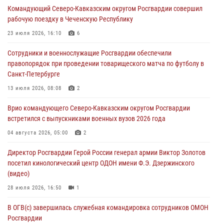
Командующий Северо-Кавказским округом Росгвардии совершил
второй годовщине вторжения ВСУ на территорию области
рабочую поездку в Чеченскую Республику
06 августа 2026, 11:56
4
23 июля 2026, 16:10
6
В Санкт-Петербурге наряд Росгвардии задержал правонарушителя,
Сотрудники и военнослужащие Росгвардии обеспечили
угрожавшего подростку травматическим пистолетом
правопорядок при проведении товарищеского матча по футболу в
06 августа 2026, 11:33
1
Санкт-Петербурге
В Зауралье при содействии СОБР Росгвардии ликвидирована
13 июля 2026, 08:08
2
крупная нарколаборатория
Врио командующего Северо-Кавказским округом Росгвардии
06 августа 2026, 11:27
встретился с выпускниками военных вузов 2026 года
В Москве росгвардейцы задержали троих мужчин, устроивших
04 августа 2026, 05:00
2
пьяный дебош в баре (видео)
Директор Росгвардии Герой России генерал армии Виктор Золотов
06 августа 2026, 11:20
1
посетил кинологический центр ОДОН имени Ф.Э. Дзержинского
(видео)
28 июля 2026, 16:50
1
В ОГВ(с) завершилась служебная командировка сотрудников ОМОН
Росгвардии