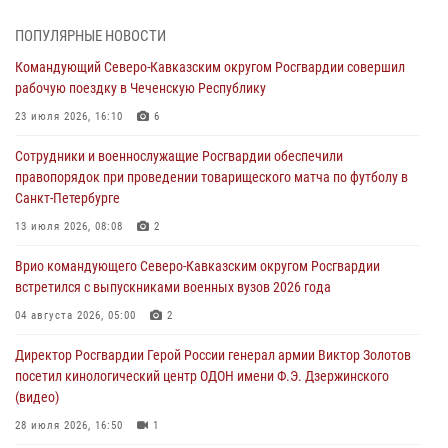
Военнослужащие Софринской бригады Росгвардии встретились с
ПОПУЛЯРНЫЕ НОВОСТИ
участником патриотического проекта «Дорогой Ломоносова —
Командующий Северо-Кавказским округом Росгвардии совершил
дорогой к Победе в СВО» (видео)
рабочую поездку в Чеченскую Республику
08 августа 2026, 07:00
2
1
23 июля 2026, 16:10
6
В Москве росгвардейцы оказали помощь медикам и девушке с
Сотрудники и военнослужащие Росгвардии обеспечили
ограниченными возможностями здоровья (видео)
правопорядок при проведении товарищеского матча по футболу в
08 августа 2026, 06:32
1
Санкт-Петербурге
Спецназ Росгвардии в Марий Эл почтил память товарища на
13 июля 2026, 08:08
2
тактическом турнире (видео)
Врио командующего Северо-Кавказским округом Росгвардии
08 августа 2026, 06:15
9
1
встретился с выпускниками военных вузов 2026 года
День физкультурника в Уральском округе Росгвардии отметили
04 августа 2026, 05:00
2
турнирами, мастер-классами и легкоатлетическими забегами
Директор Росгвардии Герой России генерал армии Виктор Золотов
08 августа 2026, 06:03
9
посетил кинологический центр ОДОН имени Ф.Э. Дзержинского
(видео)
28 июля 2026, 16:50
1