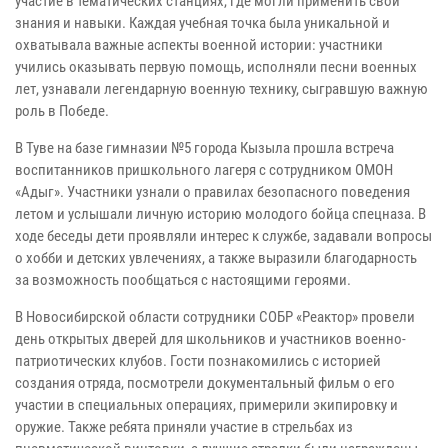
участие в тематических станциях, где могли применить свои
знания и навыки. Каждая учебная точка была уникальной и
охватывала важные аспекты военной истории: участники
учились оказывать первую помощь, исполняли песни военных
лет, узнавали легендарную военную технику, сыгравшую важную
роль в Победе.
В Туве на базе гимназии №5 города Кызыла прошла встреча
воспитанников пришкольного лагеря с сотрудником ОМОН
«Адыг». Участники узнали о правилах безопасного поведения
летом и услышали личную историю молодого бойца спецназа. В
ходе беседы дети проявляли интерес к службе, задавали вопросы
о хобби и детских увлечениях, а также выразили благодарность
за возможность пообщаться с настоящими героями.
В Новосибирской области сотрудники СОБР «Реактор» провели
день открытых дверей для школьников и участников военно-
патриотических клубов. Гости познакомились с историей
создания отряда, посмотрели документальный фильм о его
участии в специальных операциях, примерили экипировку и
оружие. Также ребята приняли участие в стрельбах из