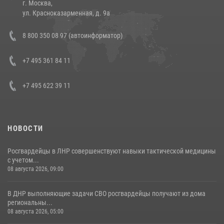
г. Москва,
14 июля 2026, 12:20
1
ул. Красноказарменная, д. 9а
Состоялась рабочая встреча директора Росгвардии Героя России
8 800 350 08 97 (автоинформатор)
генерала армии Виктора Золотова с заместителем полномочного
представителя Президента Российской Федерации в Северо-
Кавказском федеральном округе Виталием Кузнецовым
+7 495 361 84 11
30 июля 2026, 15:35
4
+7 495 622 39 11
НОВОСТИ
Росгвардейцы в ЛНР совершенствуют навыки тактической медицины
с учетом...
08 августа 2026, 09:00
В ДНР выполняющие задачи СВО росгвардейцы получают из дома
региональны...
08 августа 2026, 05:00