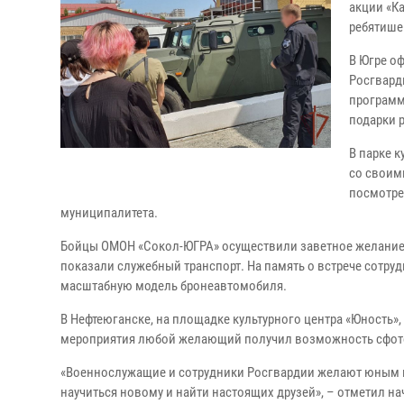
акции «К
ребятише
В Югре о
Росгвард
программ
подарки 
В парке к
со своим
посмотре
муниципалитета.
Бойцы ОМОН «Сокол-ЮГРА» осуществили заветное желание 5-
показали служебный транспорт. На память о встрече сотру
масштабную модель бронеавтомобиля.
В Нефтеюганске, на площадке культурного центра «Юность»,
мероприятия любой желающий получил возможность сфото
«Военнослужащие и сотрудники Росгвардии желают юным юг
научиться новому и найти настоящих друзей», – отметил 