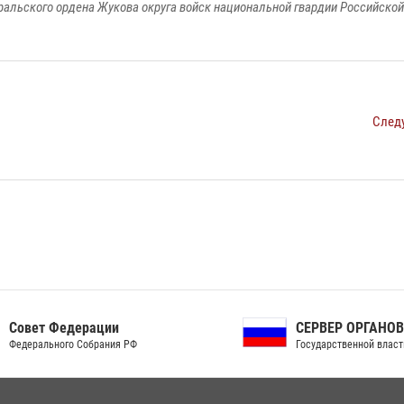
ральского ордена Жукова округа войск национальной гвардии Российско
След
ет Федерации
СЕРВЕР ОРГАНОВ
рального Собрания РФ
Государственной власти РФ