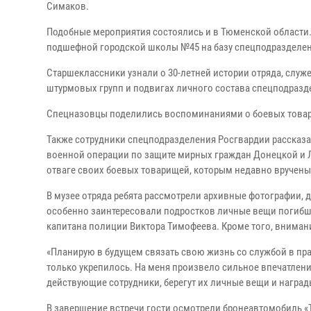
Симаков.
Подобные мероприятия состоялись и в Тюменской области
подшефной городской школы №45 на базу спецподразделен
Старшеклассники узнали о 30-летней истории отряда, служ
штурмовых групп и подвигах личного состава спецподразд
Спецназовцы поделились воспоминаниями о боевых товарищ
Также сотрудники спецподразделения Росгвардии рассказа
военной операции по защите мирных граждан Донецкой и Л
отваге своих боевых товарищей, которым недавно вручены
В музее отряда ребята рассмотрели архивные фотографии, 
особенно заинтересовали подростков личные вещи погибш
капитана полиции Виктора Тимофеева. Кроме того, внима
«Планирую в будущем связать свою жизнь со службой в пр
только укрепилось. На меня произвело сильное впечатлени
действующие сотрудники, берегут их личные вещи и наград
В завершение встречи гости осмотрели бронеавтомобиль «Т