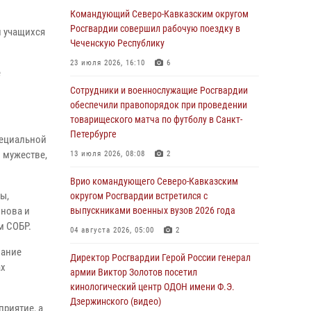
Заместитель директора Росгвардии генерал-
Командующий Северо-Кавказским округом
полковник Владислав Ершов поздравил
Росгвардии совершил рабочую поездку в
и учащихся
военнослужащих и сотрудников ведомства с
Чеченскую Республику
Днем физкультурника
23 июля 2026, 16:10
6
е
07 августа 2026, 21:01
Сотрудники и военнослужащие Росгвардии
«Росгвардия. Вехи истории»: первая
обеспечили правопорядок при проведении
антитеррористическая операция войск
товарищеского матча по футболу в Санкт-
правопорядка
Петербурге
пециальной
07 августа 2026, 15:28
1
 мужестве,
13 июля 2026, 08:08
2
В Башкортостане при силовой поддержке
Врио командующего Северо-Кавказским
спецназа Росгвардии пресечена
ы,
округом Росгвардии встретился с
противоправная деятельность, связанная с
инова и
выпускниками военных вузов 2026 года
пропагандой терроризма (видео)
м СОБР.
04 августа 2026, 05:00
2
07 августа 2026, 13:30
1
лание
Директор Росгвардии Герой России генерал
ах
В Югре при содействии спецназа Росгвардии
армии Виктор Золотов посетил
пресечено более 180 нарушений
кинологический центр ОДОН имени Ф.Э.
миграционного законодательства
Дзержинского (видео)
риятие, а