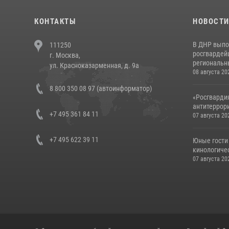
КОНТАКТЫ
НОВОСТ
В ДНР выпо
111250
росгвардей
г. Москва,
региональны
ул. Красноказарменная, д. 9а
08 августа 20
8 800 350 08 97 (автоинформатор)
«Росгвардия
антитеррори
+7 495 361 84 11
07 августа 20
+7 495 622 39 11
Юные гости 
кинологичес
07 августа 20