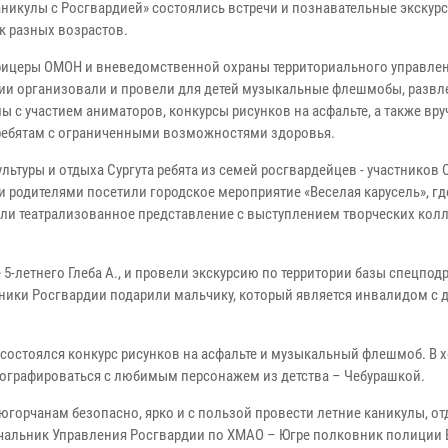
аникулы с Росгвардией» состоялись встречи и познавательные экскур
к разных возрастов.
фицеры ОМОН и вневедомственной охраны территориального управле
ии организовали и провели для детей музыкальные флешмобы, развл
ы с участием аниматоров, конкурсы рисунков на асфальте, а также вр
ребятам с ограниченными возможностями здоровья.
ультуры и отдыха Сургута ребята из семей росгвардейцев - участников
и родителями посетили городское мероприятие «Веселая карусель», гд
ли театрализованное представление с выступлением творческих кол
летнего Глеба А., и провели экскурсию по территории базы спецпод
дники Росгвардии подарили мальчику, который является инвалидом с д
 состоялся конкурс рисунков на асфальте и музыкальный флешмоб. В 
графироваться с любимым персонажем из детства – Чебурашкой.
орчанам безопасно, ярко и с пользой провести летние каникулы, от
начальник Управления Росгвардии по ХМАО – Югре полковник полиции