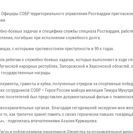
. Офицеры СОБР территориального управления Росгвардии пригласил
ия.
ебно-боевых задачах и специфике службы спецназа Росгвардии, работ
еления, погибших при исполнении служебного долга.
ах, с которыми противостояли преступности в 90-х годах.
ли ребятам о служебно-боевых задачах, которые выполняют в ходе с
уганской народных республик, Запорожской и Херсонской областей, о
 государственные награды.
документы, грамоты и кубки, полученные отрядом за спортивные побед
их сотрудников СОБР – Героя России майора милиции Тимура Мухутд
нию посетителей был представлен документальный фильм о тюменско
авоохранительных органах. Благодаря сегодняшней экскурсии мое же
е то, как трепетно хранят память о своих героически павших товарищ
ы», - поделилась впечатлениями Азалия Курмашева.
игр» и поблагодарили защитников Отечества за познавательное мероп