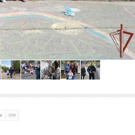
Ы
28589