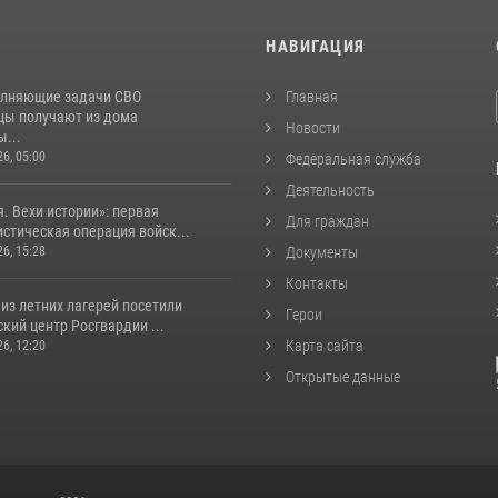
И
НАВИГАЦИЯ
лняющие задачи СВО
Главная
цы получают из дома
Новости
...
26, 05:00
Федеральная служба
Деятельность
. Вехи истории»: первая
Для граждан
стическая операция войск...
26, 15:28
Документы
Контакты
из летних лагерей посетили
Герои
кий центр Росгвардии ...
Карта сайта
26, 12:20
Открытые данные