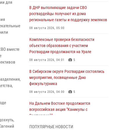
сии для
В ДНР выполняющие задачи СВО
росгвардейцы получают из дома
ния
региональные газеты и поддержку земляков
екательные
08 августа 2026, 05:00
учили
Комплексные проверки безопасности
объектов образования с участием
 СВО вместе
Росгвардии продолжаются на Урале
е
08 августа 2026, 04:01
5
лективов
В Сибирском округе Росгвардии состоялись
мероприятия, посвященные Дню
разделения,
физкультурника
етства,
08 августа 2026, 04:00
5
ходе
На Дальнем Востоке продолжается
всероссийская акция "Каникулы с
Росгвардией"
дохнуть,
08 августа 2026, 00:00
3
 Евгений
ПОПУЛЯРНЫЕ НОВОСТИ