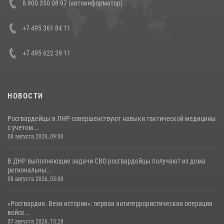
8 800 350 08 97 (автоинформатор)
генерала армии Виктора Золотова с заместителем полномочного
представителя Президента Российской Федерации в Северо-
Кавказском федеральном округе Виталием Кузнецовым
+7 495 361 84 11
30 июля 2026, 15:35
4
+7 495 622 39 11
НОВОСТИ
Росгвардейцы в ЛНР совершенствуют навыки тактической медицины
с учетом...
08 августа 2026, 09:00
В ДНР выполняющие задачи СВО росгвардейцы получают из дома
региональны...
08 августа 2026, 05:00
«Росгвардия. Вехи истории»: первая антитеррористическая операция
войск...
07 августа 2026, 15:28