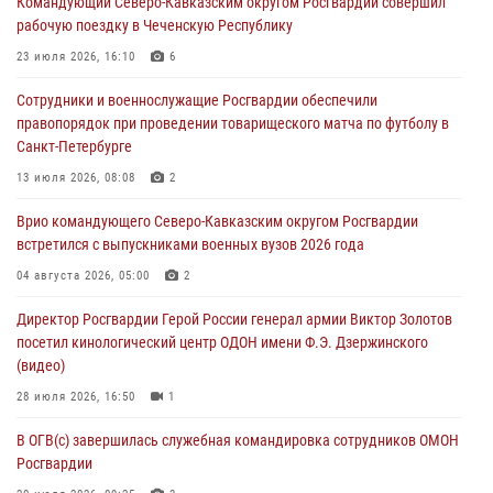
Командующий Северо-Кавказским округом Росгвардии совершил
дорогой к Победе в СВО» (видео)
рабочую поездку в Чеченскую Республику
08 августа 2026, 07:00
2
1
23 июля 2026, 16:10
6
В Москве росгвардейцы оказали помощь медикам и девушке с
Сотрудники и военнослужащие Росгвардии обеспечили
ограниченными возможностями здоровья (видео)
правопорядок при проведении товарищеского матча по футболу в
08 августа 2026, 06:32
1
Санкт-Петербурге
Спецназ Росгвардии в Марий Эл почтил память товарища на
13 июля 2026, 08:08
2
тактическом турнире (видео)
Врио командующего Северо-Кавказским округом Росгвардии
08 августа 2026, 06:15
9
1
встретился с выпускниками военных вузов 2026 года
День физкультурника в Уральском округе Росгвардии отметили
04 августа 2026, 05:00
2
турнирами, мастер-классами и легкоатлетическими забегами
Директор Росгвардии Герой России генерал армии Виктор Золотов
08 августа 2026, 06:03
9
посетил кинологический центр ОДОН имени Ф.Э. Дзержинского
(видео)
28 июля 2026, 16:50
1
В ОГВ(с) завершилась служебная командировка сотрудников ОМОН
Росгвардии