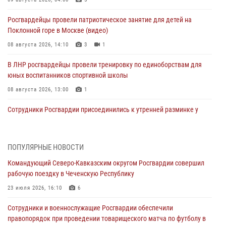
Росгвардейцы провели патриотическое занятие для детей на
Поклонной горе в Москве (видео)
08 августа 2026, 14:10
3
1
В ЛНР росгвардейцы провели тренировку по единоборствам для
юных воспитанников спортивной школы
08 августа 2026, 13:00
1
Сотрудники Росгвардии присоединились к утренней разминке у
стен музея истории космонавтики в Калуге
08 августа 2026, 09:29
2
ПОПУЛЯРНЫЕ НОВОСТИ
В Северо-Западном округе Росгвардии продолжаются мероприятия
Командующий Северо-Кавказским округом Росгвардии совершил
в честь юбилея ведомства
рабочую поездку в Чеченскую Республику
08 августа 2026, 09:03
1
23 июля 2026, 16:10
6
Росгвардейцы в ЛНР совершенствуют навыки тактической
Сотрудники и военнослужащие Росгвардии обеспечили
медицины с учетом опыта СВО
правопорядок при проведении товарищеского матча по футболу в
08 августа 2026, 09:00
2