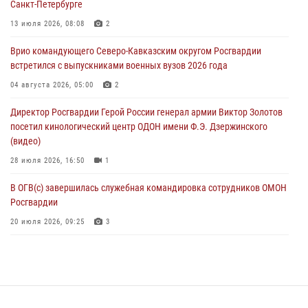
Санкт-Петербурге
В Кабардино-Балкарии сотрудники Росгвардии провели турнир по
13 июля 2026, 08:08
2
настольному теннису ко Дню физкультурника
Врио командующего Северо-Кавказским округом Росгвардии
08 августа 2026, 07:00
встретился с выпускниками военных вузов 2026 года
Военнослужащие Софринской бригады Росгвардии встретились с
04 августа 2026, 05:00
2
участником патриотического проекта «Дорогой Ломоносова —
Директор Росгвардии Герой России генерал армии Виктор Золотов
дорогой к Победе в СВО» (видео)
посетил кинологический центр ОДОН имени Ф.Э. Дзержинского
08 августа 2026, 07:00
2
1
(видео)
28 июля 2026, 16:50
1
В ОГВ(с) завершилась служебная командировка сотрудников ОМОН
Росгвардии
20 июля 2026, 09:25
3
Директор Росгвардии Герой России генерал армии Виктор Золотов
поздравил специалистов подразделений тыла с профессиональным
праздником
31 июля 2026, 21:01