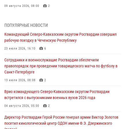
09 августа 2026, 08:00
2
Лучшие футбольные команды Южного округа Росгвардии
определили на Кубани
ПОПУЛЯРНЫЕ НОВОСТИ
09 августа 2026, 07:00
Командующий Северо-Кавказским округом Росгвардии совершил
рабочую поездку в Чеченскую Республику
В Ульяновске росгвардейцы присоединились к донорской акции
(видео)
23 июля 2026, 16:10
6
09 августа 2026, 06:15
2
1
Сотрудники и военнослужащие Росгвардии обеспечили
правопорядок при проведении товарищеского матча по футболу в
В регионах Урала бойцам Росгвардии в зону СВО передали свежие
Санкт-Петербурге
тиражи газет
13 июля 2026, 08:08
2
09 августа 2026, 05:00
Врио командующего Северо-Кавказским округом Росгвардии
Росгвардейцы провели занятие по стрелковой подготовке для
встретился с выпускниками военных вузов 2026 года
воспитанников Центра детского, юношеского туризма и
краеведения Луганской Народной Республики
04 августа 2026, 05:00
2
09 августа 2026, 05:00
Директор Росгвардии Герой России генерал армии Виктор Золотов
посетил кинологический центр ОДОН имени Ф.Э. Дзержинского