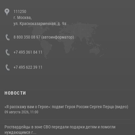
В Челябинске росгвардейцы задержали злоумышленников,
111250
напавших на бригаду скорой помощи (видео)
г. Москва,
14 июля 2026, 12:20
1
ул. Красноказарменная, д. 9а
Состоялась рабочая встреча директора Росгвардии Героя России
8 800 350 08 97 (автоинформатор)
генерала армии Виктора Золотова с заместителем полномочного
представителя Президента Российской Федерации в Северо-
Кавказском федеральном округе Виталием Кузнецовым
+7 495 361 84 11
30 июля 2026, 15:35
4
+7 495 622 39 11
НОВОСТИ
«Я расскажу вам о Герое»: подвиг Героя России Сергея Перца (видео)
09 августа 2026, 11:00
Росгвардейцы в зоне СВО передали подарки детям и помогли
нуждающимся г...