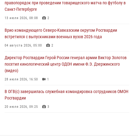
правопорядок при проведении товарищеского матча по футболу в
09 августа 2026, 04:00
5
Санкт-Петербурге
Росгвардейцы провели патриотическое занятие для детей на
13 июля 2026, 08:08
2
Поклонной горе в Москве (видео)
Врио командующего Северо-Кавказским округом Росгвардии
08 августа 2026, 14:10
3
1
встретился с выпускниками военных вузов 2026 года
В ЛНР росгвардейцы провели тренировку по единоборствам для
04 августа 2026, 05:00
2
юных воспитанников спортивной школы
Директор Росгвардии Герой России генерал армии Виктор Золотов
08 августа 2026, 13:00
1
посетил кинологический центр ОДОН имени Ф.Э. Дзержинского
(видео)
28 июля 2026, 16:50
1
В ОГВ(с) завершилась служебная командировка сотрудников ОМОН
Росгвардии
20 июля 2026, 09:25
3
Директор Росгвардии Герой России генерал армии Виктор Золотов
поздравил специалистов подразделений тыла с профессиональным
праздником