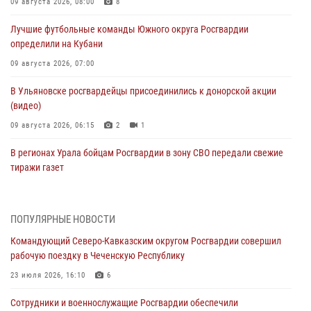
09 августа 2026, 08:00
8
Лучшие футбольные команды Южного округа Росгвардии
определили на Кубани
09 августа 2026, 07:00
В Ульяновске росгвардейцы присоединились к донорской акции
(видео)
09 августа 2026, 06:15
2
1
В регионах Урала бойцам Росгвардии в зону СВО передали свежие
тиражи газет
09 августа 2026, 05:00
Росгвардейцы провели занятие по стрелковой подготовке для
ПОПУЛЯРНЫЕ НОВОСТИ
воспитанников Центра детского, юношеского туризма и
Командующий Северо-Кавказским округом Росгвардии совершил
краеведения Луганской Народной Республики
рабочую поездку в Чеченскую Республику
09 августа 2026, 05:00
23 июля 2026, 16:10
6
Всероссийская ведомственная акции «Каникулы с Росгвардией
Сотрудники и военнослужащие Росгвардии обеспечили
проходит в Сибири