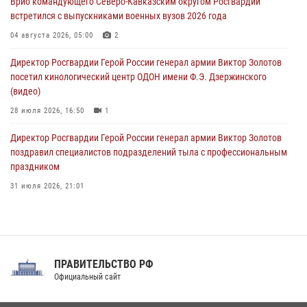
Врио командующего Северо-Кавказским округом Росгвардии
08 августа 2026, 07:00
2
1
встретился с выпускниками военных вузов 2026 года
В Москве росгвардейцы оказали помощь медикам и девушке с
04 августа 2026, 05:00
2
ограниченными возможностями здоровья (видео)
Директор Росгвардии Герой России генерал армии Виктор Золотов
08 августа 2026, 06:32
1
посетил кинологический центр ОДОН имени Ф.Э. Дзержинского
(видео)
28 июля 2026, 16:50
1
Директор Росгвардии Герой России генерал армии Виктор Золотов
поздравил специалистов подразделений тыла с профессиональным
праздником
31 июля 2026, 21:01
В ОГВ(с) завершилась служебная командировка сотрудников ОМОН
Росгвардии
20 июля 2026, 09:25
3
ПРАВИТЕЛЬСТВО РФ
Праздник «Один день с Росгвардией» к 105-летию Центрального
Официальный сайт
округа прошел на Поклонной горе