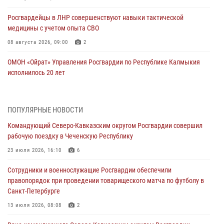
Росгвардейцы в ЛНР совершенствуют навыки тактической
медицины с учетом опыта СВО
08 августа 2026, 09:00
2
ОМОН «Ойрат» Управления Росгвардии по Республике Калмыкия
исполнилось 20 лет
08 августа 2026, 07:00
В Кабардино-Балкарии сотрудники Росгвардии провели турнир по
ПОПУЛЯРНЫЕ НОВОСТИ
настольному теннису ко Дню физкультурника
Командующий Северо-Кавказским округом Росгвардии совершил
08 августа 2026, 07:00
рабочую поездку в Чеченскую Республику
Росгвардейцы обеспечили безопасность «Поезда Победы» в
23 июля 2026, 16:10
6
Кузбассе
Сотрудники и военнослужащие Росгвардии обеспечили
08 августа 2026, 07:00
правопорядок при проведении товарищеского матча по футболу в
Санкт-Петербурге
Военнослужащие Софринской бригады Росгвардии встретились с
участником патриотического проекта «Дорогой Ломоносова —
13 июля 2026, 08:08
2
дорогой к Победе в СВО» (видео)