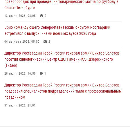
правопорядок при проведении товарищеского матча по футболу в
08 августа 2026, 07:00
Санкт-Петербурге
ОМОН «Ойрат» Управления Росгвардии по Республике Калмыкия
13 июля 2026, 08:08
2
исполнилось 20 лет
Врио командующего Северо-Кавказским округом Росгвардии
08 августа 2026, 07:00
встретился с выпускниками военных вузов 2026 года
В Москве росгвардейцы оказали помощь медикам и девушке с
04 августа 2026, 05:00
2
ограниченными возможностями здоровья (видео)
Директор Росгвардии Герой России генерал армии Виктор Золотов
08 августа 2026, 06:32
1
посетил кинологический центр ОДОН имени Ф.Э. Дзержинского
(видео)
28 июля 2026, 16:50
1
Директор Росгвардии Герой России генерал армии Виктор Золотов
поздравил специалистов подразделений тыла с профессиональным
праздником
31 июля 2026, 21:01
В ОГВ(с) завершилась служебная командировка сотрудников ОМОН
Росгвардии