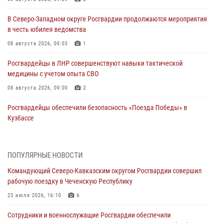
В Северо-Западном округе Росгвардии продолжаются мероприятия
в честь юбилея ведомства
08 августа 2026, 09:03
1
Росгвардейцы в ЛНР совершенствуют навыки тактической
медицины с учетом опыта СВО
08 августа 2026, 09:00
2
Росгвардейцы обеспечили безопасность «Поезда Победы» в
Кузбассе
08 августа 2026, 07:00
Военнослужащие Софринской бригады Росгвардии встретились с
ПОПУЛЯРНЫЕ НОВОСТИ
участником патриотического проекта «Дорогой Ломоносова —
Командующий Северо-Кавказским округом Росгвардии совершил
дорогой к Победе в СВО» (видео)
рабочую поездку в Чеченскую Республику
08 августа 2026, 07:00
2
1
23 июля 2026, 16:10
6
В Кабардино-Балкарии сотрудники Росгвардии провели турнир по
Сотрудники и военнослужащие Росгвардии обеспечили
настольному теннису ко Дню физкультурника