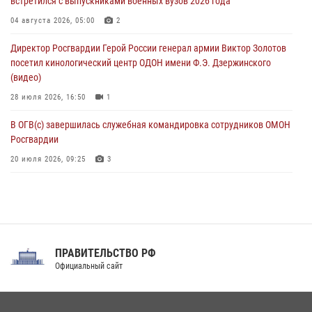
встретился с выпускниками военных вузов 2026 года
Патриотическая акция «Каникулы с Росгвардией» прошла в
04 августа 2026, 05:00
2
Воронеже
Директор Росгвардии Герой России генерал армии Виктор Золотов
07 августа 2026, 11:00
2
посетил кинологический центр ОДОН имени Ф.Э. Дзержинского
(видео)
28 июля 2026, 16:50
1
В ОГВ(с) завершилась служебная командировка сотрудников ОМОН
Росгвардии
20 июля 2026, 09:25
3
Директор Росгвардии Герой России генерал армии Виктор Золотов
поздравил специалистов подразделений тыла с профессиональным
праздником
31 июля 2026, 21:01
ПРАВИТЕЛЬСТВО РФ
Праздник «Один день с Росгвардией» к 105-летию Центрального
Официальный сайт
округа прошел на Поклонной горе
18 июля 2026, 13:43
15
1