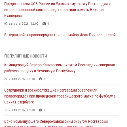
Представители ФСБ России по Уральскому округу Росгвардии и
ветераны военной контрразведки почтили память Николая
Кузнецова
07 августа 2026, 12:00
4
Ветеран войск правопорядка генерал-майор Иван Пияшев – герой
выпуска «Легенды армии с Александром Маршалом»
07 августа 2026, 12:00
ПОПУЛЯРНЫЕ НОВОСТИ
Росгвардейцы пресекли попытку руферов подняться на крышу
Командующий Северо-Кавказским округом Росгвардии совершил
Смольного собора в Санкт-Петербурге (видео)
рабочую поездку в Чеченскую Республику
07 августа 2026, 11:34
3
1
23 июля 2026, 16:10
6
В Курске росгвардейцы провели занятие по основам
Сотрудники и военнослужащие Росгвардии обеспечили
взрывобезопасности
правопорядок при проведении товарищеского матча по футболу в
07 августа 2026, 11:33
Санкт-Петербурге
Рэпер ST посетил раненых росгвардейцев в Главном военном
13 июля 2026, 08:08
2
клиническом госпитале ведомства
Врио командующего Северо-Кавказским округом Росгвардии
07 августа 2026, 11:18
2