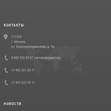
При силовой поддержке СОБР Росгвардии в Иркутской области
повели рейды по соблюдению миграционного законодательства
(видео)
30 июля 2026, 08:00
1
КОНТАКТЫ
В Челябинске росгвардейцы задержали злоумышленников,
111250
напавших на бригаду скорой помощи (видео)
г. Москва,
14 июля 2026, 12:20
1
ул. Красноказарменная, д. 9а
В Росгвардии прошла военно-научная конференция по обобщению
8 800 350 08 97 (автоинформатор)
боевого опыта
08 июля 2026, 07:01
+7 495 361 84 11
+7 495 622 39 11
НОВОСТИ