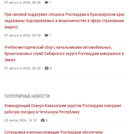
07 августа 2026, 04:00
1
При силовой поддержке спецназа Росгвардии в Красноярском крае
задержаны подозреваемые в мошенничестве в сфере страхования
(видео)
07 августа 2026, 03:34
1
Учебно-методический сбор с начальниками автомобильных,
бронетанковых служб Сибирского округа Росгвардии завершился в
Омске
07 августа 2026, 02:53
3
Генерал-полковник Олег Плохой поздравил специалистов
организационно-штатных подразделений Росгвардии с
профессиональным праздником
ПОПУЛЯРНЫЕ НОВОСТИ
06 августа 2026, 21:01
Командующий Северо-Кавказским округом Росгвардии совершил
рабочую поездку в Чеченскую Республику
В Нижнем Новгороде состоялось Всероссийское совещание-
семинар по вопросам развития вневедомственной охраны
23 июля 2026, 16:10
6
Росгвардии (видео)
Сотрудники и военнослужащие Росгвардии обеспечили