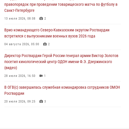
06 августа 2026, 14:47
10
1
правопорядок при проведении товарищеского матча по футболу в
Санкт-Петербурге
В Брянске сотрудники и военнослужащие Росгвардии почтили
память Героя России Олега Визнюка
13 июля 2026, 08:08
2
06 августа 2026, 14:36
2
Врио командующего Северо-Кавказским округом Росгвардии
встретился с выпускниками военных вузов 2026 года
В кинологическом центре Уральского округа Росгвардии почтили
память товарищей, погибших при исполнении воинского долга
04 августа 2026, 05:00
2
06 августа 2026, 13:29
5
Директор Росгвардии Герой России генерал армии Виктор Золотов
посетил кинологический центр ОДОН имени Ф.Э. Дзержинского
В Центральном округе Росгвардии прошли мероприятия к
(видео)
108‑летию генерала армии И.К. Яковлева
28 июля 2026, 16:50
1
06 августа 2026, 13:24
В ОГВ(с) завершилась служебная командировка сотрудников ОМОН
Росгвардии
20 июля 2026, 09:25
3
Директор Росгвардии Герой России генерал армии Виктор Золотов
поздравил специалистов подразделений тыла с профессиональным
праздником