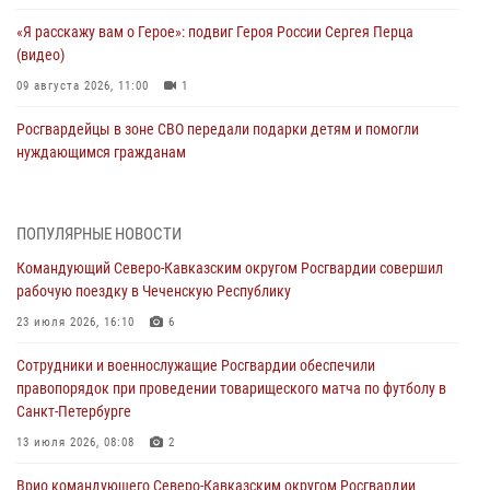
«Я расскажу вам о Герое»: подвиг Героя России Сергея Перца
(видео)
09 августа 2026, 11:00
1
Росгвардейцы в зоне СВО передали подарки детям и помогли
нуждающимся гражданам
09 августа 2026, 09:00
В Центральных регионах России продолжается ведомственная
ПОПУЛЯРНЫЕ НОВОСТИ
акция «Каникулы с Росгвардией»
Командующий Северо-Кавказским округом Росгвардии совершил
09 августа 2026, 08:00
8
рабочую поездку в Чеченскую Республику
В Чеченской Республике пожарные расчеты Росгвардии и МЧС
23 июля 2026, 16:10
6
отработали межведомственное взаимодействие
Сотрудники и военнослужащие Росгвардии обеспечили
09 августа 2026, 08:00
2
правопорядок при проведении товарищеского матча по футболу в
Санкт-Петербурге
Лучшие футбольные команды Южного округа Росгвардии
определили на Кубани
13 июля 2026, 08:08
2
09 августа 2026, 07:00
Врио командующего Северо-Кавказским округом Росгвардии