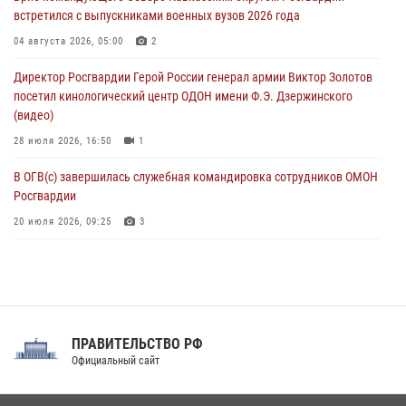
встретился с выпускниками военных вузов 2026 года
В Кузбассе росгвардейцы помогли вернуть горожанке пропавшую
мать
04 августа 2026, 05:00
2
09 августа 2026, 07:00
Директор Росгвардии Герой России генерал армии Виктор Золотов
посетил кинологический центр ОДОН имени Ф.Э. Дзержинского
(видео)
28 июля 2026, 16:50
1
В ОГВ(с) завершилась служебная командировка сотрудников ОМОН
Росгвардии
20 июля 2026, 09:25
3
Директор Росгвардии Герой России генерал армии Виктор Золотов
поздравил специалистов подразделений тыла с профессиональным
праздником
31 июля 2026, 21:01
ПРАВИТЕЛЬСТВО РФ
Праздник «Один день с Росгвардией» к 105-летию Центрального
Официальный сайт
округа прошел на Поклонной горе
18 июля 2026, 13:43
15
1