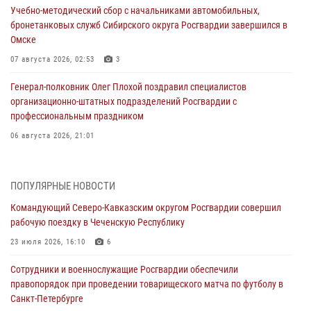
Учебно-методический сбор с начальниками автомобильных,
бронетанковых служб Сибирского округа Росгвардии завершился в
Омске
07 августа 2026, 02:53
3
Генерал-полковник Олег Плохой поздравил специалистов
организационно-штатных подразделений Росгвардии с
профессиональным праздником
06 августа 2026, 21:01
В Нижнем Новгороде состоялось Всероссийское совещание-
семинар по вопросам развития вневедомственной охраны
ПОПУЛЯРНЫЕ НОВОСТИ
Росгвардии (видео)
Командующий Северо-Кавказским округом Росгвардии совершил
06 августа 2026, 14:47
10
1
рабочую поездку в Чеченскую Республику
В Брянске сотрудники и военнослужащие Росгвардии почтили
23 июля 2026, 16:10
6
память Героя России Олега Визнюка
Сотрудники и военнослужащие Росгвардии обеспечили
06 августа 2026, 14:36
2
правопорядок при проведении товарищеского матча по футболу в
Санкт-Петербурге
В кинологическом центре Уральского округа Росгвардии почтили