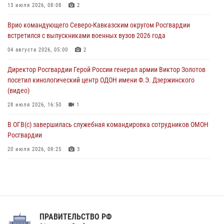
память товарищей, погибших при исполнении воинского долга
13 июля 2026, 08:08
2
06 августа 2026, 13:29
5
Врио командующего Северо-Кавказским округом Росгвардии
встретился с выпускниками военных вузов 2026 года
В Центральном округе Росгвардии прошли мероприятия к
108‑летию генерала армии И.К. Яковлева
04 августа 2026, 05:00
2
06 августа 2026, 13:24
Директор Росгвардии Герой России генерал армии Виктор Золотов
посетил кинологический центр ОДОН имени Ф.Э. Дзержинского
Росгвардейцы задержали мужчину, открывшего стрельбу в
(видео)
Подмосковье (видео)
28 июля 2026, 16:50
1
06 августа 2026, 12:35
1
В ОГВ(с) завершилась служебная командировка сотрудников ОМОН
Росгвардии
20 июля 2026, 09:25
3
Директор Росгвардии Герой России генерал армии Виктор Золотов
поздравил специалистов подразделений тыла с профессиональным
праздником
31 июля 2026, 21:01
ПРАВИТЕЛЬСТВО РФ