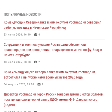
дорогой к Победе в СВО» (видео)
08 августа 2026, 07:00
2
1
ПОПУЛЯРНЫЕ НОВОСТИ
Росгвардейцы обеспечили безопасность «Поезда Победы» в
Командующий Северо-Кавказским округом Росгвардии совершил
Кузбассе
рабочую поездку в Чеченскую Республику
08 августа 2026, 07:00
23 июля 2026, 16:10
6
ОМОН «Ойрат» Управления Росгвардии по Республике Калмыкия
Сотрудники и военнослужащие Росгвардии обеспечили
исполнилось 20 лет
правопорядок при проведении товарищеского матча по футболу в
08 августа 2026, 07:00
Санкт-Петербурге
В Кабардино-Балкарии сотрудники Росгвардии провели турнир по
13 июля 2026, 08:08
2
настольному теннису ко Дню физкультурника
Врио командующего Северо-Кавказским округом Росгвардии
08 августа 2026, 07:00
встретился с выпускниками военных вузов 2026 года
В Москве росгвардейцы оказали помощь медикам и девушке с
04 августа 2026, 05:00
2
ограниченными возможностями здоровья (видео)
Директор Росгвардии Герой России генерал армии Виктор Золотов
08 августа 2026, 06:32
1
посетил кинологический центр ОДОН имени Ф.Э. Дзержинского
(видео)
28 июля 2026, 16:50
1