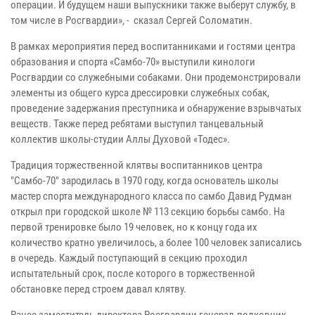
операции. И будущем наши выпускники также выберут службу, в
том числе в Росгвардии», - сказал Сергей Соломатин.
В рамках мероприятия перед воспитанниками и гостями центра
образования и спорта «Самбо-70» выступили кинологи
Росгвардии со служебными собаками. Они продемонстрировали
элементы из общего курса дрессировки служебных собак,
проведение задержания преступника и обнаружение взрывчатых
веществ. Также перед ребятами выступил танцевальный
коллектив школы-студии Аллы Духовой «Тодес».
Традиция торжественной клятвы воспитанников центра
"Самбо-70" зародилась в 1970 году, когда основатель школы
мастер спорта международного класса по самбо Давид Рудман
открыл при городской школе № 113 секцию борьбы самбо. На
первой тренировке было 19 человек, но к концу года их
количество кратно увеличилось, а более 100 человек записались
в очередь. Каждый поступающий в секцию проходил
испытательный срок, после которого в торжественной
обстановке перед строем давал клятву.