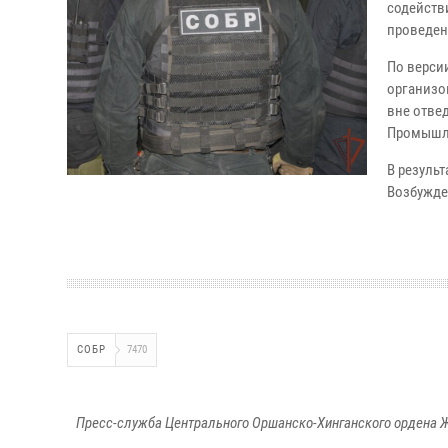
содейств
проведен
По версии
организо
вне отве
Промышле
В резуль
Возбужде
СОБР
7470
Пресс-служба Центрального Оршанско-Хинганского ордена Ж