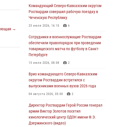
Росгвардейцы провели выставку вооружения
Командующий Северо-Кавказским округом
для участников сбора «Гвардеец» в Пензе
Росгвардии совершил рабочую поездку в
(видео)
Чеченскую Республику
06 августа 2026, 12:00
2
1
23 июля 2026, 16:10
6
ующая →
В Курске росгвардейцы приняли участие в
Сотрудники и военнослужащие Росгвардии
митинге, посвященном второй годовщине
обеспечили правопорядок при проведении
вторжения ВСУ на территорию области
товарищеского матча по футболу в Санкт-
Петербурге
06 августа 2026, 11:56
4
13 июля 2026, 08:08
2
В Санкт-Петербурге наряд Росгвардии
задержал правонарушителя, угрожавшего
Врио командующего Северо-Кавказским
подростку травматическим пистолетом
округом Росгвардии встретился с
выпускниками военных вузов 2026 года
06 августа 2026, 11:33
1
04 августа 2026, 05:00
2
В Зауралье при содействии СОБР Росгвардии
ликвидирована крупная нарколаборатория
Директор Росгвардии Герой России генерал
армии Виктор Золотов посетил
06 августа 2026, 11:27
кинологический центр ОДОН имени Ф.Э.
Дзержинского (видео)
В Москве росгвардейцы задержали троих