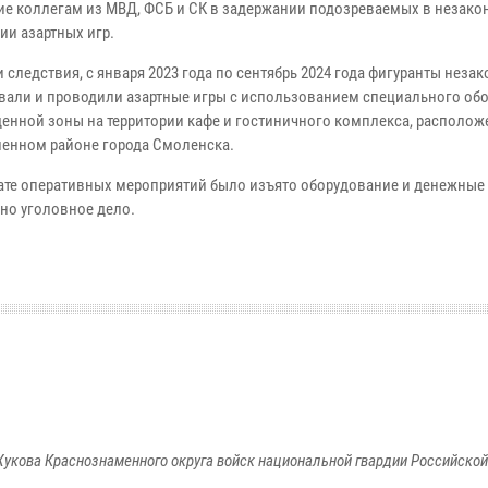
ие коллегам из МВД, ФСБ и СК в задержании подозреваемых в незак
ии азартных игр.
 следствия, с января 2023 года по сентябрь 2024 года фигуранты неза
вали и проводили азартные игры с использованием специального об
денной зоны на территории кафе и гостиничного комплекса, располож
нном районе города Смоленска.
тате оперативных мероприятий было изъято оборудование и денежные 
но уголовное дело.
укова Краснознаменного округа войск национальной гвардии Российско