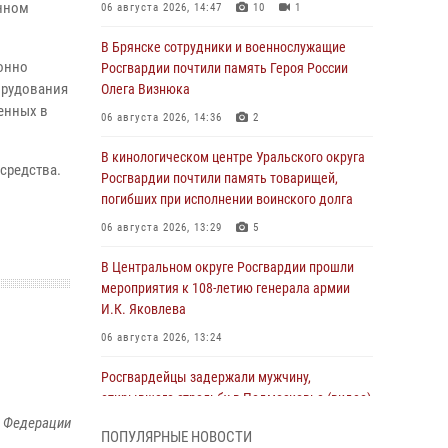
онном
06 августа 2026, 14:47
10
1
В Брянске сотрудники и военнослужащие
конно
Росгвардии почтили память Героя России
орудования
Олега Визнюка
енных в
06 августа 2026, 14:36
2
В кинологическом центре Уральского округа
средства.
Росгвардии почтили память товарищей,
погибших при исполнении воинского долга
06 августа 2026, 13:29
5
В Центральном округе Росгвардии прошли
мероприятия к 108‑летию генерала армии
И.К. Яковлева
06 августа 2026, 13:24
Росгвардейцы задержали мужчину,
открывшего стрельбу в Подмосковье (видео)
й Федерации
06 августа 2026, 12:35
1
ПОПУЛЯРНЫЕ НОВОСТИ