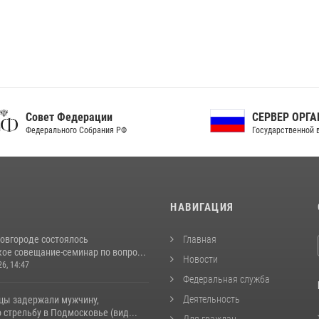
ет Федерации
СЕРВЕР ОРГАНОВ
рального Собрания РФ
Государственной власти РФ
И
НАВИГАЦИЯ
овгороде состоялось
Главная
ое совещание-семинар по вопро...
Новости
26, 14:47
Федеральная служба
Деятельность
цы задержали мужчину,
стрельбу в Подмосковье (вид...