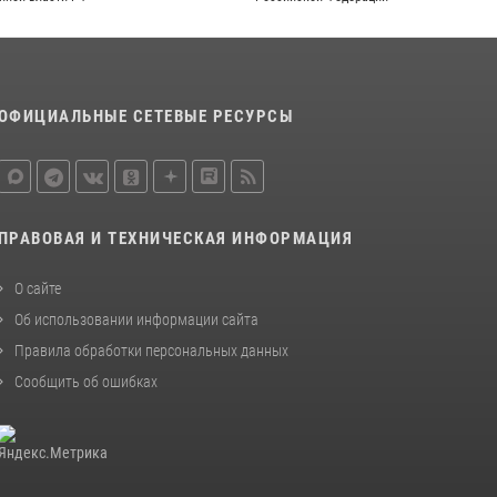
законодательства (видео)
30 июля 2026, 08:00
1
В Челябинске росгвардейцы задержали
ОФИЦИАЛЬНЫЕ СЕТЕВЫЕ РЕСУРСЫ
злоумышленников, напавших на бригаду
скорой помощи (видео)
14 июля 2026, 12:20
1
В Росгвардии прошла военно-научная
ПРАВОВАЯ И ТЕХНИЧЕСКАЯ ИНФОРМАЦИЯ
конференция по обобщению боевого опыта
08 июля 2026, 07:01
О сайте
Об использовании информации сайта
Правила обработки персональных данных
Сообщить об ошибках