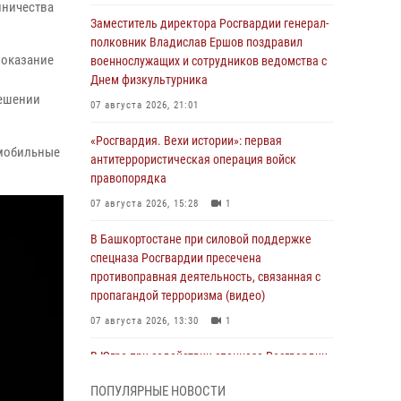
нничества
Заместитель директора Росгвардии генерал-
полковник Владислав Ершов поздравил
 оказание
военнослужащих и сотрудников ведомства с
Днем физкультурника
решении
07 августа 2026, 21:01
«Росгвардия. Вехи истории»: первая
 мобильные
антитеррористическая операция войск
правопорядка
07 августа 2026, 15:28
1
В Башкортостане при силовой поддержке
спецназа Росгвардии пресечена
противоправная деятельность, связанная с
пропагандой терроризма (видео)
07 августа 2026, 13:30
1
В Югре при содействии спецназа Росгвардии
пресечено более 180 нарушений
ПОПУЛЯРНЫЕ НОВОСТИ
миграционного законодательства