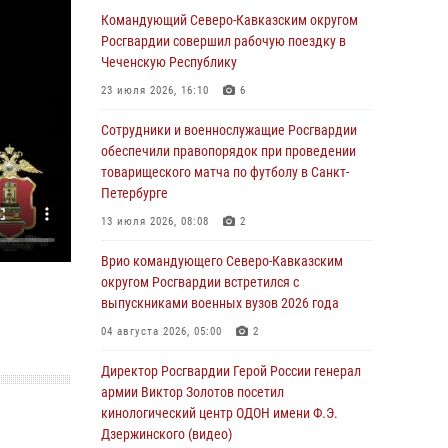
Командующий Северо-Кавказским округом
07 августа 2026, 12:54
Росгвардии совершил рабочую поездку в
Тонувшего ребенка спас росгвардеец в
Чеченскую Республику
Краснодарском крае
23 июля 2026, 16:10
6
07 августа 2026, 12:37
Сотрудники и военнослужащие Росгвардии
Юные гости из летних лагерей посетили
обеспечили правопорядок при проведении
кинологический центр Росгвардии (видео)
товарищеского матча по футболу в Санкт-
Петербурге
07 августа 2026, 12:20
3
1
13 июля 2026, 08:08
2
Представители ФСБ России по Уральскому
округу Росгвардии и ветераны военной
Врио командующего Северо-Кавказским
контрразведки почтили память Николая
округом Росгвардии встретился с
Кузнецова
выпускниками военных вузов 2026 года
07 августа 2026, 12:00
4
04 августа 2026, 05:00
2
Ветеран войск правопорядка генерал-майор
Директор Росгвардии Герой России генерал
Иван Пияшев – герой выпуска «Легенды
армии Виктор Золотов посетил
армии с Александром Маршалом»
кинологический центр ОДОН имени Ф.Э.
Дзержинского (видео)
07 августа 2026, 12:00