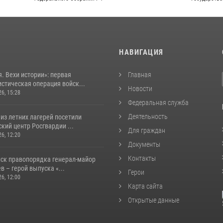
И
НАВИГАЦИЯ
. Вехи истории»: первая
Главная
стическая операция войск...
Новости
26, 15:28
Федеральная служба
Деятельность
из летних лагерей посетили
кий центр Росгвардии ...
Для граждан
26, 12:20
Документы
Контакты
йск правопорядка генерал-майор
 – герой выпуска «...
Герои
26, 12:00
Карта сайта
Открытые данные