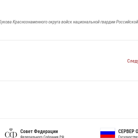
укова Краснознаменного округа войск национальной гвардии Российско
След
ет Федерации
СЕРВЕР ОРГАНОВ
рального Собрания РФ
Государственной власти РФ