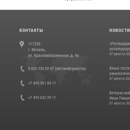
КОНТАКТЫ
НОВОСТ
«Росгвардия
111250
антитеррори
г. Москва,
07 августа 20
ул. Красноказарменная, д. 9а
Юные гости 
8 800 350 08 97 (автоинформатор)
кинологичес
07 августа 20
+7 495 361 84 11
Ветеран во
+7 495 622 39 11
Иван Пияшев
07 августа 20