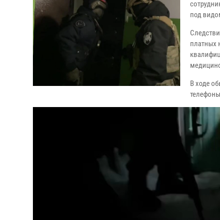
сотрудни
под видо
Следстви
платных 
квалифиц
медицинс
В ходе об
телефоны