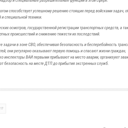
надзор и специальные разрешительные функции в этой сфере.
огом способствует успешному решению стоящих перед войсками задач, 
 и специальной техники.
ких осмотров, государственной регистрации транспортных средств, а та
тных происшествий и снижению тяжести их последствий.
задачи в зоне СВО, обеспечивая безопасность и бесперебойность транс
тей, они регулярно оказывают первую помощь и спасают жизни граждан,
ко инспекторы ВАИ первыми прибывают на место аварии, организуют эва
т безопасность на месте ДТП до прибытия экстренных служб.
17