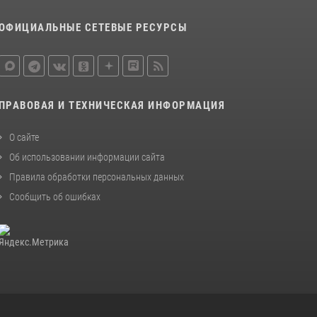
законодательства (видео)
ОФИЦИАЛЬНЫЕ СЕТЕВЫЕ РЕСУРСЫ
30 июля 2026, 08:00
1
В Челябинске росгвардейцы задержали
злоумышленников, напавших на бригаду
скорой помощи (видео)
ПРАВОВАЯ И ТЕХНИЧЕСКАЯ ИНФОРМАЦИЯ
14 июля 2026, 12:20
1
О сайте
В Росгвардии прошла военно-научная
конференция по обобщению боевого опыта
Об использовании информации сайта
08 июля 2026, 07:01
Правила обработки персональных данных
Сообщить об ошибках