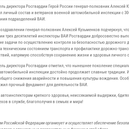
ель директора Росгвардии Герой России генерал-полковник Алексей 
л личный состав и ветеранов военной автомобильной инспекции с 30
ания подразделений ВАИ.
поздравлении генерал-полковник Алексей Кузьменков подчеркнул, что
ии трех десятилетий инспекторы ВАИ Росгвардии добросовестно вы
е задачи по осуществлению контроля за безопасностью дорожного 
за техническим состоянием транспорта и профилактике дорожно-тран
твий, напрямую способствуя сохранению жизни и здоровья личного с
ель директора Росгвардии отметил, что нынешнее поколение специал
автомобильной инспекции достойно продолжает славные традиции. 
 общего снижения аварийности и повышения культуры вождения. Осо
ожил прочный фундамент для деятельности ВАИ.
автоинспекторам крепкого здоровья, неиссякаемой выдержки, бдите
ехов в службе, благополучия в семьях и мира!
ии Российской Федерации организует и осуществляет обеспечение безоп