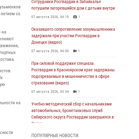
Сотрудники Росгвардии в Забайкалье
Кузьменков
потушили загоревшийся дом с детьми внутри
-летием со
07 августа 2026, 04:10
1
Оказавшего сопротивление злоумышленника
 на
задержали при участии Росгвардии в
полняют
Донецке (видео)
движения,
07 августа 2026, 04:00
1
спортных
остава.
При силовой поддержке спецназа
Росгвардии в Красноярском крае задержаны
истов
подозреваемые в мошенничестве в сфере
Их
страхования (видео)
бую
07 августа 2026, 03:34
1
льности на
Учебно-методический сбор с начальниками
автомобильных, бронетанковых служб
Сибирского округа Росгвардии завершился в
Омске
асности
07 августа 2026, 02:53
3
ПОПУЛЯРНЫЕ НОВОСТИ