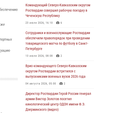
Генерал-полковник Олег Плохой поздравил
Командующий Северо-Кавказским округом
обеспечению
специалистов организационно-штатных
Росгвардии совершил рабочую поездку в
подразделений Росгвардии с
Чеченскую Республику
профессиональным праздником
23 июля 2026, 16:10
6
кже
06 августа 2026, 21:01
Сотрудники и военнослужащие Росгвардии
В Нижнем Новгороде состоялось
обеспечили правопорядок при проведении
портных
Всероссийское совещание-семинар по
товарищеского матча по футболу в Санкт-
вопросам развития вневедомственной
Петербурге
куацию
охраны Росгвардии (видео)
13 июля 2026, 08:08
2
06 августа 2026, 14:47
10
1
Врио командующего Северо-Кавказским
В Брянске сотрудники и военнослужащие
округом Росгвардии встретился с
Росгвардии почтили память Героя России
выпускниками военных вузов 2026 года
Олега Визнюка
04 августа 2026, 05:00
2
06 августа 2026, 14:36
2
Директор Росгвардии Герой России генерал
В кинологическом центре Уральского округа
армии Виктор Золотов посетил
Росгвардии почтили память товарищей,
кинологический центр ОДОН имени Ф.Э.
погибших при исполнении воинского долга
Дзержинского (видео)