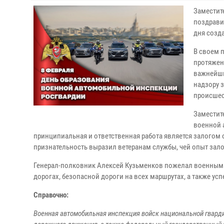
Заместит
поздрави
дня созд
В своем 
протяжен
важнейши
надзору 
происшес
Заместит
военной 
принципиальная и ответственная работа является залогом
признательность выразил ветеранам службы, чей опыт зал
Генерал-полковник Алексей Кузьменков пожелал военным 
дорогах, безопасной дороги на всех маршрутах, а также усп
Справочно:
Военная автомобильная инспекция войск национальной гвард