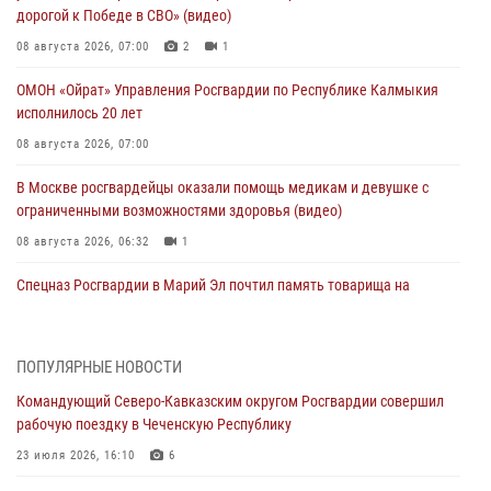
дорогой к Победе в СВО» (видео)
08 августа 2026, 07:00
2
1
ОМОН «Ойрат» Управления Росгвардии по Республике Калмыкия
исполнилось 20 лет
08 августа 2026, 07:00
В Москве росгвардейцы оказали помощь медикам и девушке с
ограниченными возможностями здоровья (видео)
08 августа 2026, 06:32
1
Спецназ Росгвардии в Марий Эл почтил память товарища на
тактическом турнире (видео)
08 августа 2026, 06:15
9
1
ПОПУЛЯРНЫЕ НОВОСТИ
День физкультурника в Уральском округе Росгвардии отметили
Командующий Северо-Кавказским округом Росгвардии совершил
турнирами, мастер-классами и легкоатлетическими забегами
рабочую поездку в Чеченскую Республику
08 августа 2026, 06:03
9
23 июля 2026, 16:10
6
Кинологи Росгвардии со всей страны приступили к новому курсу