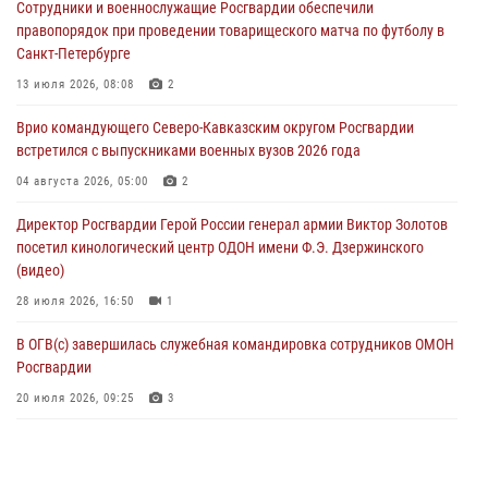
Сотрудники и военнослужащие Росгвардии обеспечили
подготовки на Урале
правопорядок при проведении товарищеского матча по футболу в
08 августа 2026, 05:00
3
Санкт-Петербурге
В ДНР выполняющие задачи СВО росгвардейцы получают из дома
13 июля 2026, 08:08
2
региональные газеты и поддержку земляков
Врио командующего Северо-Кавказским округом Росгвардии
08 августа 2026, 05:00
встретился с выпускниками военных вузов 2026 года
Комплексные проверки безопасности объектов образования с
04 августа 2026, 05:00
2
участием Росгвардии продолжаются на Урале
Директор Росгвардии Герой России генерал армии Виктор Золотов
08 августа 2026, 04:01
5
посетил кинологический центр ОДОН имени Ф.Э. Дзержинского
(видео)
28 июля 2026, 16:50
1
В ОГВ(с) завершилась служебная командировка сотрудников ОМОН
Росгвардии
20 июля 2026, 09:25
3
Директор Росгвардии Герой России генерал армии Виктор Золотов
поздравил специалистов подразделений тыла с профессиональным
праздником