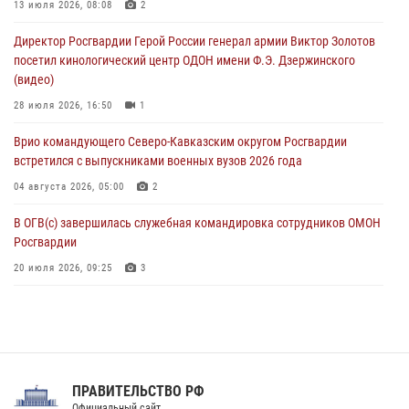
Офицеры Росгвардии и ветераны войск правопорядка почтили
13 июля 2026, 08:08
2
память генерала армии Ивана Кирилловича Яковлева
Директор Росгвардии Герой России генерал армии Виктор Золотов
05 августа 2026, 12:40
6
посетил кинологический центр ОДОН имени Ф.Э. Дзержинского
(видео)
Росгвардейцы приняли участие в акции «Волна памяти»,
посвящённой 83‑й годовщине освобождения Белгорода от
28 июля 2026, 16:50
1
немецко‑фашистских захватчиков
Врио командующего Северо-Кавказским округом Росгвардии
05 августа 2026, 12:13
1
встретился с выпускниками военных вузов 2026 года
04 августа 2026, 05:00
2
В ОГВ(с) завершилась служебная командировка сотрудников ОМОН
Росгвардии
20 июля 2026, 09:25
3
Директор Росгвардии Герой России генерал армии Виктор Золотов
поздравил специалистов подразделений тыла с профессиональным
праздником
31 июля 2026, 21:01
ПРАВИТЕЛЬСТВО РФ
Праздник «Один день с Росгвардией» к 105-летию Центрального
Официальный сайт