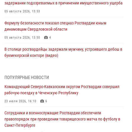
задержании подозреваемых в причинении имущественного ущерба
05 августа 2026, 13:53
Формулу безопасности показал спецназ Росгвардии юным
динамовцам Свердловской области
05 августа 2026, 13:50
4
В столице росгвардейцы задержали мужчину, устроившего дебош в
букмекерской конторе (видео)
05 августа 2026, 13:25
1
В Удмуртии при силовой поддержке спецназа Росгвардии
ПОПУЛЯРНЫЕ НОВОСТИ
задержаны подозреваемые в мошенничестве под видом оказания
Командующий Северо-Кавказским округом Росгвардии совершил
оздоровительных услуг (видео)
рабочую поездку в Чеченскую Республику
05 августа 2026, 13:20
1
1
23 июля 2026, 16:10
6
В Москве дети сотрудников и военнослужащих Росгвардии
Сотрудники и военнослужащие Росгвардии обеспечили
посетили мастер-класс по художественной гимнастике
правопорядок при проведении товарищеского матча по футболу в
05 августа 2026, 13:00
3
Санкт-Петербурге