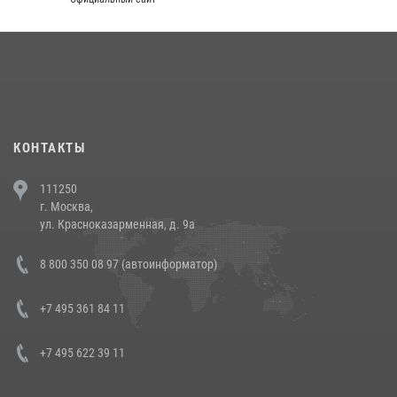
округа прошел на Поклонной горе
18 июля 2026, 13:43
15
1
При силовой поддержке СОБР Росгвардии в Иркутской области
повели рейды по соблюдению миграционного законодательства
(видео)
30 июля 2026, 08:00
1
КОНТАКТЫ
В Челябинске росгвардейцы задержали злоумышленников,
111250
напавших на бригаду скорой помощи (видео)
г. Москва,
14 июля 2026, 12:20
1
ул. Красноказарменная, д. 9а
В Росгвардии прошла военно-научная конференция по обобщению
8 800 350 08 97 (автоинформатор)
боевого опыта
08 июля 2026, 07:01
+7 495 361 84 11
+7 495 622 39 11