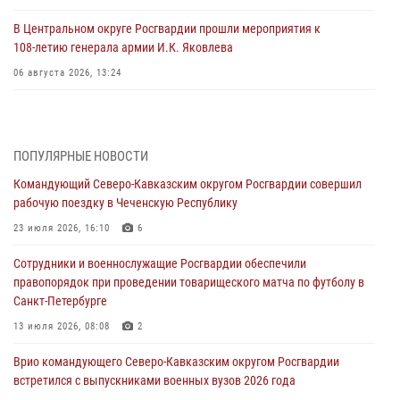
В Центральном округе Росгвардии прошли мероприятия к
108‑летию генерала армии И.К. Яковлева
06 августа 2026, 13:24
Росгвардейцы задержали мужчину, открывшего стрельбу в
Подмосковье (видео)
06 августа 2026, 12:35
1
ПОПУЛЯРНЫЕ НОВОСТИ
Командующий Северо-Кавказским округом Росгвардии совершил
Росгвардейцы провели выставку вооружения для участников сбора
рабочую поездку в Чеченскую Республику
«Гвардеец» в Пензе (видео)
23 июля 2026, 16:10
6
06 августа 2026, 12:00
2
1
Сотрудники и военнослужащие Росгвардии обеспечили
В Курске росгвардейцы приняли участие в митинге, посвященном
правопорядок при проведении товарищеского матча по футболу в
второй годовщине вторжения ВСУ на территорию области
Санкт-Петербурге
06 августа 2026, 11:56
4
13 июля 2026, 08:08
2
В Санкт-Петербурге наряд Росгвардии задержал правонарушителя,
Врио командующего Северо-Кавказским округом Росгвардии
угрожавшего подростку травматическим пистолетом
встретился с выпускниками военных вузов 2026 года
06 августа 2026, 11:33
1