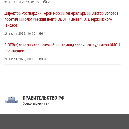
04 августа 2026, 05:00
2
В Зауралье при содействии СОБР Росгвардии ликвидирована
Директор Росгвардии Герой России генерал армии Виктор Золотов
крупная нарколаборатория
посетил кинологический центр ОДОН имени Ф.Э. Дзержинского
06 августа 2026, 11:27
(видео)
28 июля 2026, 16:50
1
В ОГВ(с) завершилась служебная командировка сотрудников ОМОН
Росгвардии
20 июля 2026, 09:25
3
Директор Росгвардии Герой России генерал армии Виктор Золотов
поздравил специалистов подразделений тыла с профессиональным
праздником
31 июля 2026, 21:01
ПРАВИТЕЛЬСТВО РФ
Праздник «Один день с Росгвардией» к 105-летию Центрального
Официальный сайт
округа прошел на Поклонной горе
18 июля 2026, 13:43
15
1
При силовой поддержке СОБР Росгвардии в Иркутской области