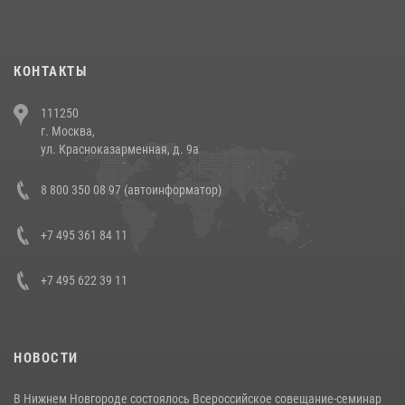
повели рейды по соблюдению миграционного законодательства
(видео)
30 июля 2026, 08:00
1
КОНТАКТЫ
В Челябинске росгвардейцы задержали злоумышленников,
111250
напавших на бригаду скорой помощи (видео)
г. Москва,
14 июля 2026, 12:20
1
ул. Красноказарменная, д. 9а
В Росгвардии прошла военно-научная конференция по обобщению
8 800 350 08 97 (автоинформатор)
боевого опыта
08 июля 2026, 07:01
+7 495 361 84 11
+7 495 622 39 11
НОВОСТИ
В Нижнем Новгороде состоялось Всероссийское совещание-семинар