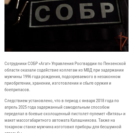
Сотрудники СОБР «Агат» Управления Росгвардии по Пензенской
области оказали содействие коллегам из МВД при задержании
мужчины 1996 года рождения, подозреваемого в незаконном
приобретении, хранении, изготовлении и сбыте оружия и
боеприпасов.
Следствием установлено, что в период с января 2018 года по
апрель 2025 года задержанный самодельным способом
переделал в боевые охолощенный пистолет-пулемет «Витязь» и
макет массогабаритного автомата Калашникова. Также на
токарном станке мужчина изготовил приборы для бесшумной