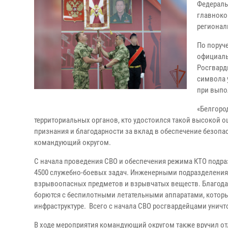
Федераль
главноко
регионал
По поруч
официаль
Росгвард
символа 
при выпо
«Белгоро
территориальных органов, кто удостоился такой высокой 
признания и благодарности за вклад в обеспечение безопа
командующий округом.
С начала проведения СВО и обеспечения режима КТО подр
4500 служебно-боевых задач. Инженерными подразделения
взрывоопасных предметов и взрывчатых веществ. Благода
борются с беспилотными летательными аппаратами, которы
инфраструктуре. Всего с начала СВО росгвардейцами унич
В ходе мероприятия командующий округом также вручил о