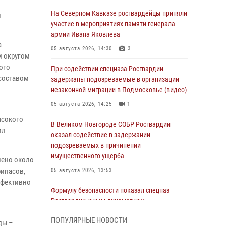
На Северном Кавказе росгвардейцы приняли
и
участие в мероприятиях памяти генерала
армии Ивана Яковлева
а
05 августа 2026, 14:30
3
м округом
ого
При содействии спецназа Росгвардии
 составом
задержаны подозреваемые в организации
незаконной миграции в Подмосковье (видео)
05 августа 2026, 14:25
1
ысокого
В Великом Новгороде СОБР Росгвардии
ил
оказал содействие в задержании
подозреваемых в причинении
имущественного ущерба
нено около
рипасов,
05 августа 2026, 13:53
ффективно
Формулу безопасности показал спецназ
Росгвардии юным динамовцам
Свердловской области
ПОПУЛЯРНЫЕ НОВОСТИ
ды –
05 августа 2026, 13:50
4