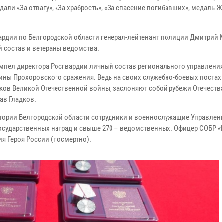
дали «За отвагу», «За храбрость», «За спасение погибавших», медаль Ж
ардии по Белгородской области генерал-лейтенант полиции Дмитрий
й состав и ветераны ведомства.
ымпел директора Росгвардии личный состав регионального управлени
щины Прохоровского сражения. Ведь на своих служебно-боевых поста
ков Великой Отечественной войны, заслоняют собой рубежи Отечеств
ав Гладков.
ритории Белгородской области сотрудники и военнослужащие Управлен
государственных наград и свыше 270 – ведомственных. Офицер СОБР «
я Героя России (посмертно).