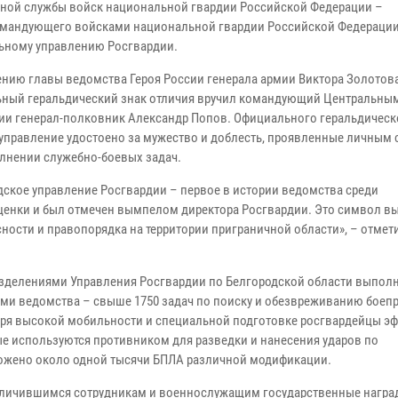
ной службы войск национальной гвардии Российской Федерации –
мандующего войсками национальной гвардии Российской Федераци
ьному управлению Росгвардии.
ению главы ведомства Героя России генерала армии Виктора Золотов
ный геральдический знак отличия вручил командующий Центральны
ии генерал-полковник Александр Попов. Официального геральдическ
управление удостоено за мужество и доблесть, проявленные личным
лнении служебно-боевых задач.
дское управление Росгвардии – первое в истории ведомства среди
оценки и был отмечен вымпелом директора Росгвардии. Это символ в
сности и правопорядка на территории приграничной области», – отмет
азделениями Управления Росгвардии по Белгородской области выпол
ми ведомства – свыше 1750 задач по поиску и обезвреживанию боеп
ря высокой мобильности и специальной подготовке росгвардейцы э
е используются противником для разведки и нанесения ударов по
тожено около одной тысячи БПЛА различной модификации.
тличившимся сотрудникам и военнослужащим государственные награ