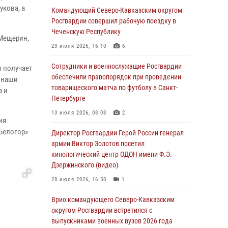
укова, а
Командующий Северо-Кавказским округом
В столице росгвардейцы задержали мужчину,
Росгвардии совершил рабочую поездку в
устроившего дебош в букмекерской конторе
Чеченскую Республику
 Мещерин,
(видео)
23 июля 2026, 16:10
6
05 августа 2026, 13:25
1
Сотрудники и военнослужащие Росгвардии
я получает
В Удмуртии при силовой поддержке спецназа
обеспечили правопорядок при проведении
х наши
Росгвардии задержаны подозреваемые в
товарищеского матча по футболу в Санкт-
а и
мошенничестве под видом оказания
Петербурге
оздоровительных услуг (видео)
13 июля 2026, 08:08
2
ия
05 августа 2026, 13:20
1
1
Белогор»
Директор Росгвардии Герой России генерал
В Москве дети сотрудников и
армии Виктор Золотов посетил
военнослужащих Росгвардии посетили
кинологический центр ОДОН имени Ф.Э.
мастер-класс по художественной гимнастике
Дзержинского (видео)
05 августа 2026, 13:00
3
28 июля 2026, 16:50
1
Офицеры Росгвардии и ветераны войск
Врио командующего Северо-Кавказским
правопорядка почтили память генерала
округом Росгвардии встретился с
армии Ивана Кирилловича Яковлева
выпускниками военных вузов 2026 года