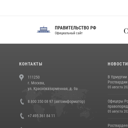
ПРАВИТЕЛЬСТВО РФ
Сов
Официальный сайт
Феде
КОНТАКТЫ
НОВОСТ
В Удмуртии
111250
Росгвардии
г. Москва,
05 августа 20
ул. Красноказарменная, д. 9а
Офицеры Ро
8 800 350 08 97 (автоинформатор)
правопорядк
05 августа 20
+7 495 361 84 11
Росгвардее