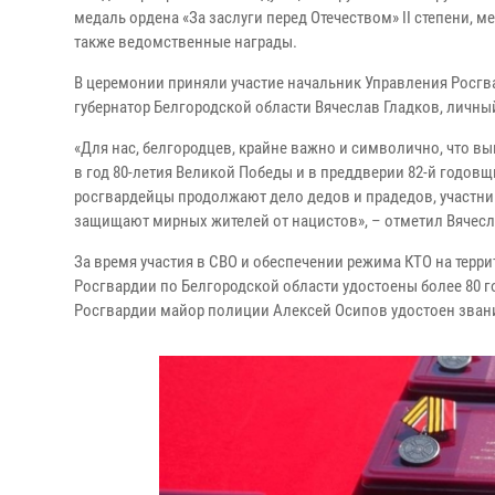
медаль ордена «За заслуги перед Отечеством» II степени, ме
также ведомственные награды.
В церемонии приняли участие начальник Управления Росгв
губернатор Белгородской области Вячеслав Гладков, личны
«Для нас, белгородцев, крайне важно и символично, что в
в год 80-летия Великой Победы и в преддверии 82-й годов
росгвардейцы продолжают дело дедов и прадедов, участни
защищают мирных жителей от нацистов», – отметил Вячесл
За время участия в СВО и обеспечении режима КТО на тер
Росгвардии по Белгородской области удостоены более 80 
Росгвардии майор полиции Алексей Осипов удостоен звани