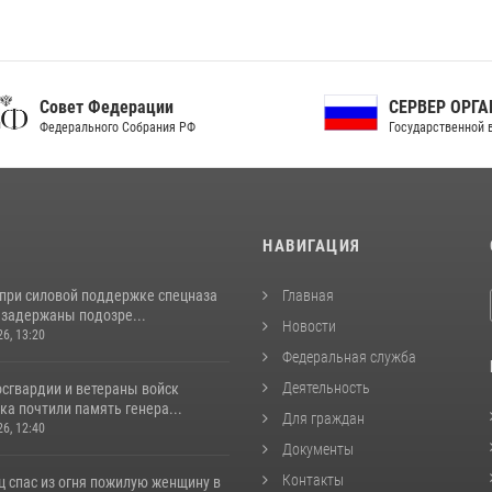
ет Федерации
СЕРВЕР ОРГАНОВ
рального Собрания РФ
Государственной власти РФ
И
НАВИГАЦИЯ
 при силовой поддержке спецназа
Главная
 задержаны подозре...
Новости
26, 13:20
Федеральная служба
Деятельность
сгвардии и ветераны войск
а почтили память генера...
Для граждан
26, 12:40
Документы
Контакты
ц спас из огня пожилую женщину в