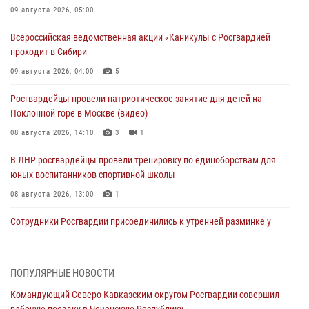
09 августа 2026, 05:00
Всероссийская ведомственная акции «Каникулы с Росгвардией
проходит в Сибири
09 августа 2026, 04:00
5
Росгвардейцы провели патриотическое занятие для детей на
Поклонной горе в Москве (видео)
08 августа 2026, 14:10
3
1
В ЛНР росгвардейцы провели тренировку по единоборствам для
юных воспитанников спортивной школы
08 августа 2026, 13:00
1
Сотрудники Росгвардии присоединились к утренней разминке у
стен музея истории космонавтики в Калуге
08 августа 2026, 09:29
2
ПОПУЛЯРНЫЕ НОВОСТИ
В Северо-Западном округе Росгвардии продолжаются мероприятия
Командующий Северо-Кавказским округом Росгвардии совершил
в честь юбилея ведомства
рабочую поездку в Чеченскую Республику