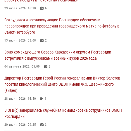
08 августа 2026, 09:03
1
23 июля 2026, 16:10
6
Росгвардейцы в ЛНР совершенствуют навыки тактической
Сотрудники и военнослужащие Росгвардии обеспечили
медицины с учетом опыта СВО
правопорядок при проведении товарищеского матча по футболу в
08 августа 2026, 09:00
2
Санкт-Петербурге
Военнослужащие Софринской бригады Росгвардии встретились с
13 июля 2026, 08:08
2
участником патриотического проекта «Дорогой Ломоносова —
Врио командующего Северо-Кавказским округом Росгвардии
дорогой к Победе в СВО» (видео)
встретился с выпускниками военных вузов 2026 года
08 августа 2026, 07:00
2
1
04 августа 2026, 05:00
2
Росгвардейцы обеспечили безопасность «Поезда Победы» в
Директор Росгвардии Герой России генерал армии Виктор Золотов
Кузбассе
посетил кинологический центр ОДОН имени Ф.Э. Дзержинского
08 августа 2026, 07:00
(видео)
28 июля 2026, 16:50
1
В ОГВ(с) завершилась служебная командировка сотрудников ОМОН
Росгвардии
20 июля 2026, 09:25
3