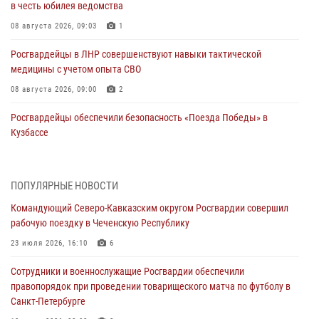
в честь юбилея ведомства
08 августа 2026, 09:03
1
Росгвардейцы в ЛНР совершенствуют навыки тактической
медицины с учетом опыта СВО
08 августа 2026, 09:00
2
Росгвардейцы обеспечили безопасность «Поезда Победы» в
Кузбассе
08 августа 2026, 07:00
ОМОН «Ойрат» Управления Росгвардии по Республике Калмыкия
ПОПУЛЯРНЫЕ НОВОСТИ
исполнилось 20 лет
Командующий Северо-Кавказским округом Росгвардии совершил
08 августа 2026, 07:00
рабочую поездку в Чеченскую Республику
В Кабардино-Балкарии сотрудники Росгвардии провели турнир по
23 июля 2026, 16:10
6
настольному теннису ко Дню физкультурника
Сотрудники и военнослужащие Росгвардии обеспечили
08 августа 2026, 07:00
правопорядок при проведении товарищеского матча по футболу в
Санкт-Петербурге
Военнослужащие Софринской бригады Росгвардии встретились с