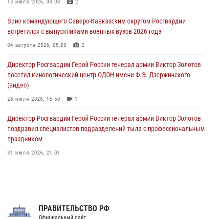
участником патриотического проекта «Дорогой Ломоносова —
13 июля 2026, 08:08
2
дорогой к Победе в СВО» (видео)
Врио командующего Северо-Кавказским округом Росгвардии
08 августа 2026, 07:00
2
1
встретился с выпускниками военных вузов 2026 года
В Москве росгвардейцы оказали помощь медикам и девушке с
04 августа 2026, 05:00
2
ограниченными возможностями здоровья (видео)
Директор Росгвардии Герой России генерал армии Виктор Золотов
08 августа 2026, 06:32
1
посетил кинологический центр ОДОН имени Ф.Э. Дзержинского
(видео)
28 июля 2026, 16:50
1
Директор Росгвардии Герой России генерал армии Виктор Золотов
поздравил специалистов подразделений тыла с профессиональным
праздником
31 июля 2026, 21:01
В ОГВ(с) завершилась служебная командировка сотрудников ОМОН
Росгвардии
20 июля 2026, 09:25
3
ПРАВИТЕЛЬСТВО РФ
Праздник «Один день с Росгвардией» к 105-летию Центрального
Официальный сайт