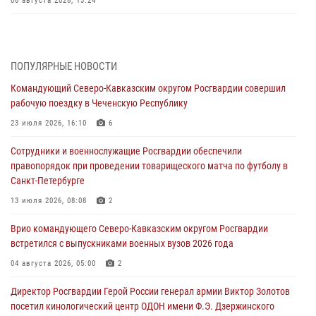
06 августа 2026, 13:24
Росгвардейцы задержали мужчину, открывшего стрельбу в
Подмосковье (видео)
06 августа 2026, 12:35
1
ПОПУЛЯРНЫЕ НОВОСТИ
Командующий Северо-Кавказским округом Росгвардии совершил
Росгвардейцы провели выставку вооружения для участников сбора
рабочую поездку в Чеченскую Республику
«Гвардеец» в Пензе (видео)
23 июля 2026, 16:10
6
06 августа 2026, 12:00
2
1
Сотрудники и военнослужащие Росгвардии обеспечили
В Курске росгвардейцы приняли участие в митинге, посвященном
правопорядок при проведении товарищеского матча по футболу в
второй годовщине вторжения ВСУ на территорию области
Санкт-Петербурге
06 августа 2026, 11:56
4
13 июля 2026, 08:08
2
В Санкт-Петербурге наряд Росгвардии задержал правонарушителя,
Врио командующего Северо-Кавказским округом Росгвардии
угрожавшего подростку травматическим пистолетом
встретился с выпускниками военных вузов 2026 года
06 августа 2026, 11:33
1
04 августа 2026, 05:00
2
В Зауралье при содействии СОБР Росгвардии ликвидирована
Директор Росгвардии Герой России генерал армии Виктор Золотов
крупная нарколаборатория
посетил кинологический центр ОДОН имени Ф.Э. Дзержинского
06 августа 2026, 11:27