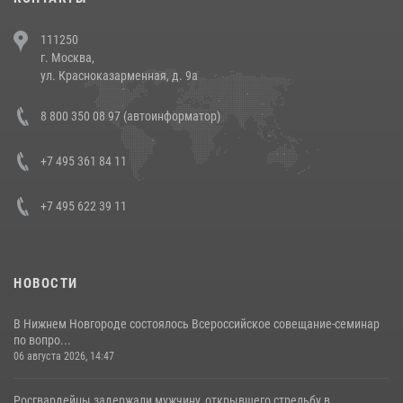
В Челябинске росгвардейцы задержали злоумышленников,
111250
напавших на бригаду скорой помощи (видео)
г. Москва,
14 июля 2026, 12:20
1
ул. Красноказарменная, д. 9а
В Росгвардии прошла военно-научная конференция по обобщению
8 800 350 08 97 (автоинформатор)
боевого опыта
08 июля 2026, 07:01
+7 495 361 84 11
+7 495 622 39 11
НОВОСТИ
В Нижнем Новгороде состоялось Всероссийское совещание-семинар
по вопро...
06 августа 2026, 14:47
Росгвардейцы задержали мужчину, открывшего стрельбу в