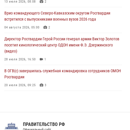
13 июля 2026, 08:08
2
В Югре при содействии спецназа Росгвардии пресечено более 180
Врио командующего Северо-Кавказским округом Росгвардии
нарушений миграционного законодательства
встретился с выпускниками военных вузов 2026 года
07 августа 2026, 12:54
04 августа 2026, 05:00
2
Тонувшего ребенка спас росгвардеец в Краснодарском крае
Директор Росгвардии Герой России генерал армии Виктор Золотов
07 августа 2026, 12:37
посетил кинологический центр ОДОН имени Ф.Э. Дзержинского
(видео)
28 июля 2026, 16:50
1
В ОГВ(с) завершилась служебная командировка сотрудников ОМОН
Росгвардии
20 июля 2026, 09:25
3
Директор Росгвардии Герой России генерал армии Виктор Золотов
поздравил специалистов подразделений тыла с профессиональным
праздником
31 июля 2026, 21:01
ПРАВИТЕЛЬСТВО РФ
Праздник «Один день с Росгвардией» к 105-летию Центрального
Официальный сайт