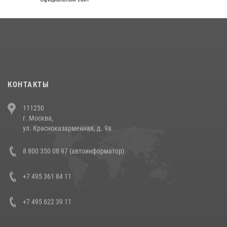
округа прошел на Поклонной горе
18 июля 2026, 13:43
15
1
При силовой поддержке СОБР Росгвардии в Иркутской области
повели рейды по соблюдению миграционного законодательства
(видео)
30 июля 2026, 08:00
1
КОНТАКТЫ
В Челябинске росгвардейцы задержали злоумышленников,
111250
напавших на бригаду скорой помощи (видео)
г. Москва,
14 июля 2026, 12:20
1
ул. Красноказарменная, д. 9а
В Росгвардии прошла военно-научная конференция по обобщению
8 800 350 08 97 (автоинформатор)
боевого опыта
08 июля 2026, 07:01
+7 495 361 84 11
+7 495 622 39 11