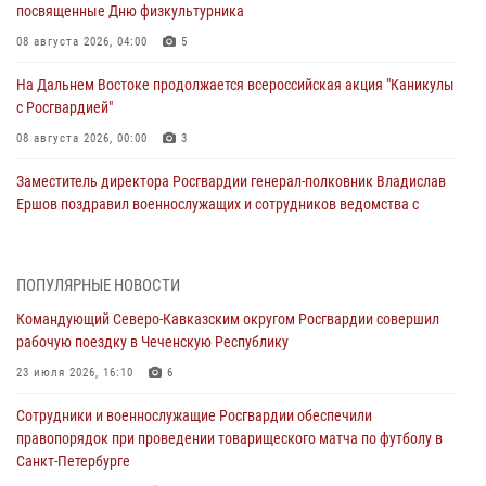
посвященные Дню физкультурника
08 августа 2026, 04:00
5
На Дальнем Востоке продолжается всероссийская акция "Каникулы
с Росгвардией"
08 августа 2026, 00:00
3
Заместитель директора Росгвардии генерал-полковник Владислав
Ершов поздравил военнослужащих и сотрудников ведомства с
Днем физкультурника
07 августа 2026, 21:01
ПОПУЛЯРНЫЕ НОВОСТИ
«Росгвардия. Вехи истории»: первая антитеррористическая
Командующий Северо-Кавказским округом Росгвардии совершил
операция войск правопорядка
рабочую поездку в Чеченскую Республику
07 августа 2026, 15:28
1
23 июля 2026, 16:10
6
В Башкортостане при силовой поддержке спецназа Росгвардии
Сотрудники и военнослужащие Росгвардии обеспечили
пресечена противоправная деятельность, связанная с пропагандой
правопорядок при проведении товарищеского матча по футболу в
терроризма (видео)
Санкт-Петербурге
07 августа 2026, 13:30
1