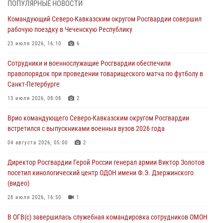
ПОПУЛЯРНЫЕ НОВОСТИ
Росгвардейцы задержали стрелявшего из пускового устройства
Командующий Северо-Кавказским округом Росгвардии совершил
рядом с жилыми домами в центре Санкт-Петербурга (видео)
рабочую поездку в Чеченскую Республику
06 августа 2026, 08:18
3
1
23 июля 2026, 16:10
6
В Новосибирске спецназ Росгвардии оказал содействие при
Сотрудники и военнослужащие Росгвардии обеспечили
задержании подозреваемых в похищении человека и
правопорядок при проведении товарищеского матча по футболу в
вымогательстве (видео)
Санкт-Петербурге
06 августа 2026, 07:09
1
13 июля 2026, 08:08
2
Сотрудники и военнослужащие Росгвардии обеспечили
Врио командующего Северо-Кавказским округом Росгвардии
правопорядок при проведении матча Кубка России по футболу в
встретился с выпускниками военных вузов 2026 года
Санкт-Петербурге
04 августа 2026, 05:00
2
06 августа 2026, 07:03
3
Директор Росгвардии Герой России генерал армии Виктор Золотов
В Грозном военнослужащие Росгвардии присоединились к
посетил кинологический центр ОДОН имени Ф.Э. Дзержинского
всероссийской донорской акции «От сердца к сердцу»
(видео)
06 августа 2026, 06:30
28 июля 2026, 16:50
1
В ОГВ(с) завершилась служебная командировка сотрудников ОМОН