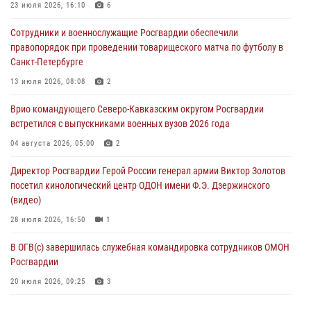
Росгвардейцы обеспечили безопасность «Поезда Победы» в
23 июля 2026, 16:10
6
Кузбассе
Сотрудники и военнослужащие Росгвардии обеспечили
08 августа 2026, 07:00
правопорядок при проведении товарищеского матча по футболу в
Санкт-Петербурге
Военнослужащие Софринской бригады Росгвардии встретились с
участником патриотического проекта «Дорогой Ломоносова —
13 июля 2026, 08:08
2
дорогой к Победе в СВО» (видео)
Врио командующего Северо-Кавказским округом Росгвардии
08 августа 2026, 07:00
2
1
встретился с выпускниками военных вузов 2026 года
В Москве росгвардейцы оказали помощь медикам и девушке с
04 августа 2026, 05:00
2
ограниченными возможностями здоровья (видео)
Директор Росгвардии Герой России генерал армии Виктор Золотов
08 августа 2026, 06:32
1
посетил кинологический центр ОДОН имени Ф.Э. Дзержинского
(видео)
28 июля 2026, 16:50
1
В ОГВ(с) завершилась служебная командировка сотрудников ОМОН
Росгвардии
20 июля 2026, 09:25
3
Директор Росгвардии Герой России генерал армии Виктор Золотов