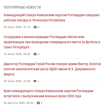
В Удмуртии при силовой поддержке спецназа Росгвардии
ПОПУЛЯРНЫЕ НОВОСТИ
задержаны подозреваемые в мошенничестве под видом оказания
Командующий Северо-Кавказским округом Росгвардии совершил
оздоровительных услуг (видео)
рабочую поездку в Чеченскую Республику
05 августа 2026, 13:20
1
1
23 июля 2026, 16:10
6
В Москве дети сотрудников и военнослужащих Росгвардии
Сотрудники и военнослужащие Росгвардии обеспечили
посетили мастер-класс по художественной гимнастике
правопорядок при проведении товарищеского матча по футболу в
05 августа 2026, 13:00
3
Санкт-Петербурге
Офицеры Росгвардии и ветераны войск правопорядка почтили
13 июля 2026, 08:08
2
память генерала армии Ивана Кирилловича Яковлева
Директор Росгвардии Герой России генерал армии Виктор Золотов
05 августа 2026, 12:40
6
посетил кинологический центр ОДОН имени Ф.Э. Дзержинского
(видео)
Росгвардейцы приняли участие в акции «Волна памяти»,
посвящённой 83‑й годовщине освобождения Белгорода от
28 июля 2026, 16:50
1
немецко‑фашистских захватчиков
Врио командующего Северо-Кавказским округом Росгвардии
05 августа 2026, 12:13
1
встретился с выпускниками военных вузов 2026 года
04 августа 2026, 05:00
2