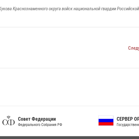
укова Краснознаменного округа войск национальной гвардии Российско
След
ет Федерации
СЕРВЕР ОРГАНОВ
рального Собрания РФ
Государственной власти РФ