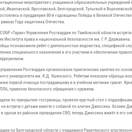
нтационные мероприятия с учащимися образовательных учреждений 
ой, Ивановской, Ярославской, Белгородской, Тульской и Воронежской
состоялись в преддверии 80-й годовщины Победы в Великой Отечеств
 рамках Года защитника Отечества.
СОБР «Таран» Управления Росгвардии по Тамбовской области встрети
и Института права и национальной безопасности им. Г. Р. Державина.
ейцы познакомили ребят с деятельностью ведомства, спецификой сл
лении специального назначения и его участием в обеспечении правоп
 терроризмом.
 управления Росгвардии организовали практические занятия по осно
ого университета им. К.Д. Ушинского. Ребятам показали образцы во
ании первой помощи пострадавшему и в учебном метании гранат. Кром
ПЛА, правилах безопасного обращения с оружием.
дачи по прикрытию госграницы, провели круглый стол с подшефным
а встречу с детьми вместе с собакой по кличке Джессика. Хозяин Дж
а в одном из районов проведения СВО, теперь Джессика живёт в его се
ардии по Белгородской области с учащимися Ракитянского агротехно