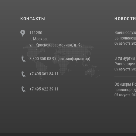
КОНТАКТЫ
НОВОСТ
Военнослуж
111250
выполняющие
г. Москва,
06 августа 20
ул. Красноказарменная, д. 9а
В Удмуртии
8 800 350 08 97 (автоинформатор)
Росгвардии
05 августа 20
+7 495 361 84 11
Офицеры Ро
+7 495 622 39 11
правопорядк
05 августа 20