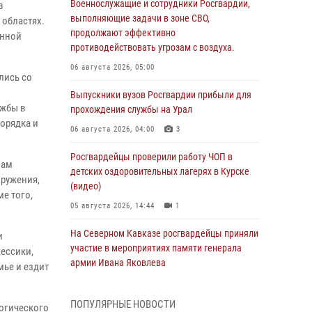
Военнослужащие и сотрудники Росгвардии,
в
выполняющие задачи в зоне СВО,
 областях.
продолжают эффективно
енной
противодействовать угрозам с воздуха.
06 августа 2026, 05:00
лись со
Выпускники вузов Росгвардии прибыли для
ужбы в
прохождения службы на Урал
орядка и
06 августа 2026, 04:00
3
Росгвардейцы проверили работу ЧОП в
вам
детских оздоровительных лагерях в Курске
оружения,
(видео)
е того,
05 августа 2026, 14:44
1
На Северном Кавказе росгвардейцы приняли
и
участие в мероприятиях памяти генерала
ессики,
армии Ивана Яковлева
мье и ездит
05 августа 2026, 14:30
3
ПОПУЛЯРНЫЕ НОВОСТИ
логического
При содействии спецназа Росгвардии