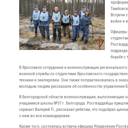
профорие
Тамбовск
Встречи 
войне и в
Офицеры 
студентам
Росгвард
подразде
борьбе с
В Ярославле сотрудники и военнослужащие регионального
военной службы со студентами Ярославского государственн
техники и экипировки. Они также попрактиковались в оказ
молодым людям рассказали об особенностях управления Б
В Белгородской области военнослужащие, выполняющие за
учащимися школы №37 г. Белгорода. Росгвардейцы пришли н
сержант Валерий П., рассказал ребятам, что подобрал щенк
с ним во все командировки.
Кроме того, состоялась встреча офицера Управления Росгв