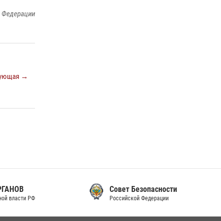
законодательства (видео)
й Федерации
30 июля 2026, 08:00
1
В Челябинске росгвардейцы задержали
злоумышленников, напавших на бригаду
скорой помощи (видео)
ующая →
14 июля 2026, 12:20
1
В Росгвардии прошла военно-научная
конференция по обобщению боевого опыта
08 июля 2026, 07:01
Совет Безопасности
Российской Федерации