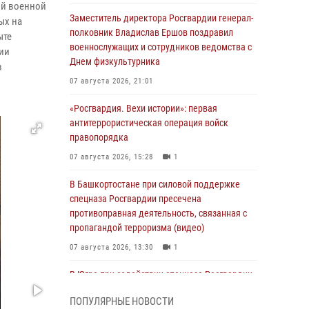
ой военной
Заместитель директора Росгвардии генерал-
ых на
полковник Владислав Ершов поздравил
ыте
военнослужащих и сотрудников ведомства с
тии
Днем физкультурника
в
07 августа 2026, 21:01
«Росгвардия. Вехи истории»: первая
антитеррористическая операция войск
правопорядка
07 августа 2026, 15:28
1
В Башкортостане при силовой поддержке
спецназа Росгвардии пресечена
противоправная деятельность, связанная с
пропагандой терроризма (видео)
07 августа 2026, 13:30
1
В Югре при содействии спецназа Росгвардии
пресечено более 180 нарушений
ПОПУЛЯРНЫЕ НОВОСТИ
миграционного законодательства