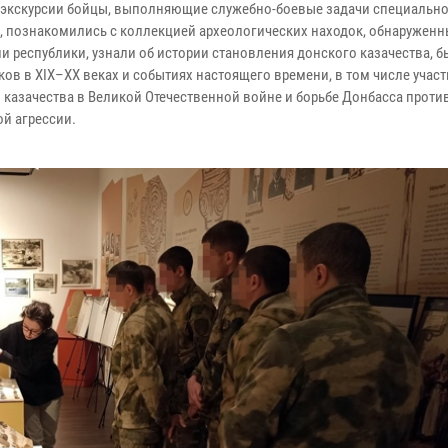
 экскурсии бойцы, выполняющие служебно-боевые задачи специальн
, познакомились с коллекцией археологических находок, обнаруженн
и республики, узнали об истории становления донского казачества, б
ков в XIX–XX веках и событиях настоящего времени, в том числе учас
 казачества в Великой Отечественной войне и борьбе Донбасса проти
ой агрессии.