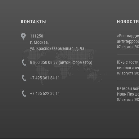
КОНТАКТЫ
НОВОСТ
«Росгвардия
111250
антитеррори
г. Москва,
07 августа 20
ул. Красноказарменная, д. 9а
Юные гости 
8 800 350 08 97 (автоинформатор)
кинологичес
07 августа 20
+7 495 361 84 11
Ветеран во
+7 495 622 39 11
Иван Пияшев
07 августа 20