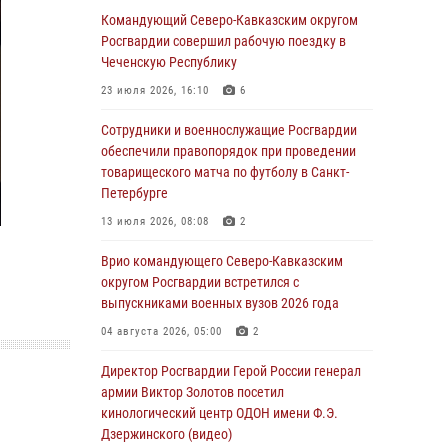
Командующий Северо-Кавказским округом
07 августа 2026, 12:54
Росгвардии совершил рабочую поездку в
Тонувшего ребенка спас росгвардеец в
Чеченскую Республику
Краснодарском крае
23 июля 2026, 16:10
6
07 августа 2026, 12:37
Сотрудники и военнослужащие Росгвардии
Юные гости из летних лагерей посетили
обеспечили правопорядок при проведении
кинологический центр Росгвардии (видео)
товарищеского матча по футболу в Санкт-
Петербурге
07 августа 2026, 12:20
3
1
13 июля 2026, 08:08
2
Представители ФСБ России по Уральскому
округу Росгвардии и ветераны военной
Врио командующего Северо-Кавказским
контрразведки почтили память Николая
округом Росгвардии встретился с
Кузнецова
выпускниками военных вузов 2026 года
07 августа 2026, 12:00
4
04 августа 2026, 05:00
2
Ветеран войск правопорядка генерал-майор
Директор Росгвардии Герой России генерал
Иван Пияшев – герой выпуска «Легенды
армии Виктор Золотов посетил
армии с Александром Маршалом»
кинологический центр ОДОН имени Ф.Э.
Дзержинского (видео)
07 августа 2026, 12:00