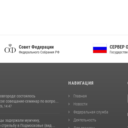
ет Федерации
СЕРВЕР ОРГАНОВ
рального Собрания РФ
Государственной власти РФ
И
НАВИГАЦИЯ
овгороде состоялось
Главная
ое совещание-семинар по вопро...
Новости
26, 14:47
Федеральная служба
Деятельность
цы задержали мужчину,
стрельбу в Подмосковье (вид...