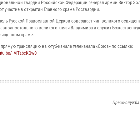
циональной гвардии Российской Федерации генерал армии Виктор Зо
т участие в открытии Главного храма Росгвардии.
тель Русской Православной Церкви совершает чин великого освящен
равноапостольного великого князя Владимира и служит Божественну
вященном храме.
 прямую трансляцию на ютуб-канале телеканала «Союз» по ссылке:
outu.be/_VlTabcKQw0
Пресс-служба