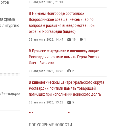
лотов
06 августа 2026, 21:01
В Нижнем Новгороде состоялось
ия храма
Всероссийское совещание-семинар по
ю литургию
вопросам развития вневедомственной
охраны Росгвардии (видео)
06 августа 2026, 14:47
10
1
В Брянске сотрудники и военнослужащие
Росгвардии почтили память Героя России
Олега Визнюка
06 августа 2026, 14:36
2
В кинологическом центре Уральского округа
Росгвардии почтили память товарищей,
 Росгвардии
погибших при исполнении воинского долга
06 августа 2026, 13:29
5
В Центральном округе Росгвардии прошли
мероприятия к 108‑летию генерала армии
ПОПУЛЯРНЫЕ НОВОСТИ
И.К. Яковлева