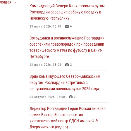
ующая →
Командующий Северо-Кавказским округом
06 августа 2026, 13:24
Росгвардии совершил рабочую поездку в
Росгвардейцы задержали мужчину,
Чеченскую Республику
открывшего стрельбу в Подмосковье (видео)
23 июля 2026, 16:10
6
06 августа 2026, 12:35
1
Сотрудники и военнослужащие Росгвардии
Росгвардейцы провели выставку вооружения
обеспечили правопорядок при проведении
для участников сбора «Гвардеец» в Пензе
товарищеского матча по футболу в Санкт-
(видео)
Петербурге
06 августа 2026, 12:00
2
1
13 июля 2026, 08:08
2
В Курске росгвардейцы приняли участие в
Врио командующего Северо-Кавказским
митинге, посвященном второй годовщине
округом Росгвардии встретился с
вторжения ВСУ на территорию области
выпускниками военных вузов 2026 года
06 августа 2026, 11:56
4
04 августа 2026, 05:00
2
В Санкт-Петербурге наряд Росгвардии
Директор Росгвардии Герой России генерал
задержал правонарушителя, угрожавшего
армии Виктор Золотов посетил
подростку травматическим пистолетом
кинологический центр ОДОН имени Ф.Э.
Дзержинского (видео)
06 августа 2026, 11:33
1