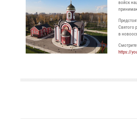
войск на
принимаю
Предстоя
Святого 
в новоос
Смотрите
https://y