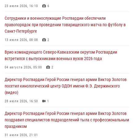
Военнослужащие Софринской бригады Росгвардии встретились с
23 июля 2026, 16:10
6
участником патриотического проекта «Дорогой Ломоносова —
Сотрудники и военнослужащие Росгвардии обеспечили
дорогой к Победе в СВО» (видео)
правопорядок при проведении товарищеского матча по футболу в
08 августа 2026, 07:00
2
1
Санкт-Петербурге
ОМОН «Ойрат» Управления Росгвардии по Республике Калмыкия
13 июля 2026, 08:08
2
исполнилось 20 лет
Врио командующего Северо-Кавказским округом Росгвардии
08 августа 2026, 07:00
встретился с выпускниками военных вузов 2026 года
В Москве росгвардейцы оказали помощь медикам и девушке с
04 августа 2026, 05:00
2
ограниченными возможностями здоровья (видео)
Директор Росгвардии Герой России генерал армии Виктор Золотов
08 августа 2026, 06:32
1
посетил кинологический центр ОДОН имени Ф.Э. Дзержинского
(видео)
28 июля 2026, 16:50
1
Директор Росгвардии Герой России генерал армии Виктор Золотов
поздравил специалистов подразделений тыла с профессиональным
праздником
31 июля 2026, 21:01