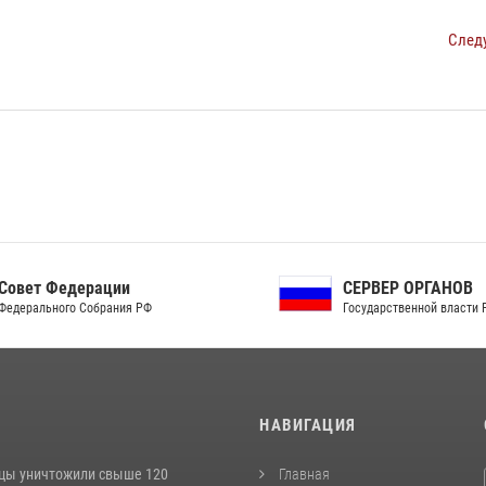
След
ет Федерации
СЕРВЕР ОРГАНОВ
рального Собрания РФ
Государственной власти РФ
И
НАВИГАЦИЯ
цы уничтожили свыше 120
Главная