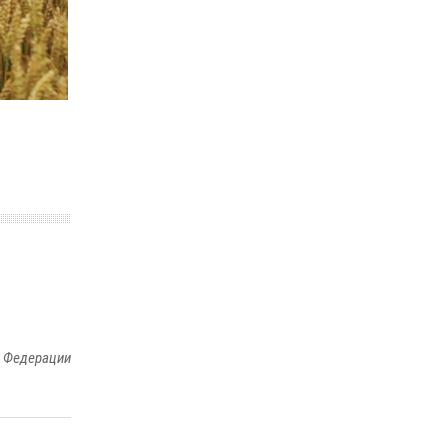
законодательства (видео)
30 июля 2026, 08:00
1
В Челябинске росгвардейцы задержали
злоумышленников, напавших на бригаду
скорой помощи (видео)
14 июля 2026, 12:20
1
В Росгвардии прошла военно-научная
конференция по обобщению боевого опыта
08 июля 2026, 07:01
й Федерации