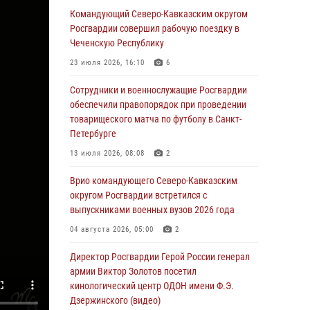
Командующий Северо-Кавказским округом
05 августа 2026, 14:44
1
Росгвардии совершил рабочую поездку в
Чеченскую Республику
На Северном Кавказе росгвардейцы приняли
участие в мероприятиях памяти генерала
23 июля 2026, 16:10
6
армии Ивана Яковлева
Сотрудники и военнослужащие Росгвардии
05 августа 2026, 14:30
3
обеспечили правопорядок при проведении
товарищеского матча по футболу в Санкт-
При содействии спецназа Росгвардии
Петербурге
задержаны подозреваемые в организации
незаконной миграции в Подмосковье (видео)
13 июля 2026, 08:08
2
05 августа 2026, 14:25
1
Врио командующего Северо-Кавказским
округом Росгвардии встретился с
В Великом Новгороде СОБР Росгвардии
выпускниками военных вузов 2026 года
оказал содействие в задержании
подозреваемых в причинении
04 августа 2026, 05:00
2
имущественного ущерба
Директор Росгвардии Герой России генерал
05 августа 2026, 13:53
армии Виктор Золотов посетил
кинологический центр ОДОН имени Ф.Э.
Формулу безопасности показал спецназ
Дзержинского (видео)
Росгвардии юным динамовцам