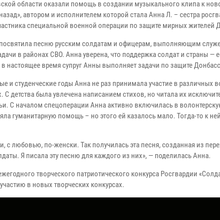
ской области оказали помощь в создании музыкального клипа к нов
назад», автором и исполнителем которой стала Анна Л. – сестра росг
участника специальной военной операции по защите мирных жителей 
посвятила песню русским солдатам и офицерам, выполняющим служе
дачи в районах СВО. Анна уверена, что поддержка солдат и страны — е
о в настоящее время супруг Анны выполняет задачи по защите Донбас
ые и студенческие годы Анна не раз принимала участие в различных 
. С детства была увлечена написанием стихов, но читала их исключит
мьи. С началом спецоперации Анна активно включилась в волонтерск
яла гуманитарную помощь – но этого ей казалось мало. Тогда-то к ней
, с любовью, по-женски. Так получилась эта песня, созданная из пер
ты. Я писала эту песню для каждого из них», — поделилась Анна.
 ежегодного творческого патриотического конкурса Росгвардии «Солд
 участию в новых творческих конкурсах.