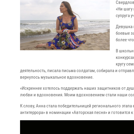
Свердлов
«Ни шагу 
супруга 
Девушка 
боевые за
более чт
В школьн
конкурсах
кругу се
деятельность, писала письма солдатам, собирала и отправл
вернулось музыкальное вдохновение.
«Искреннее хотелось поддержать наших защитников от души
любви и вдохновения. Моим вдохновением стали наши солда
К слову, Анна стала победительницей регионального этапа
антитеррора» в номинации «Авторская песня» и готовится к