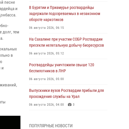
ой песне
В Бурятии и Приамурье росгвардейцы
вардейца и
задержали подозреваемых в незаконном
Донбасса.
обороте наркотиков
бно-
06 августа 2026, 06:15
е долг, тем
са.
На Сахалине при участии СОБР Росгвардии
пресекли нелегальную добычу биоресурсов
вокальных
06 августа 2026, 05:12
ельно в
ую
Росгвардейцы уничтожили свыше 120
 и
беспилотников в ЛНР
06 августа 2026, 05:00
еживаний,
Выпускники вузов Росгвардии прибыли для
прохождения службы на Урал
аты
06 августа 2026, 04:00
3
Росгвардейцы проверили работу ЧОП в
детских оздоровительных лагерях в Курске
ПОПУЛЯРНЫЕ НОВОСТИ
(видео)