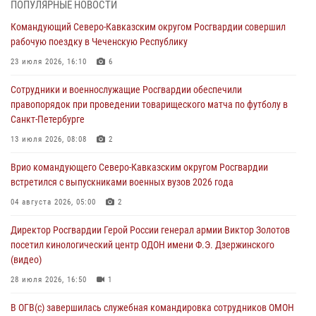
ПОПУЛЯРНЫЕ НОВОСТИ
Юные гости из летних лагерей посетили кинологический центр
Командующий Северо-Кавказским округом Росгвардии совершил
Росгвардии (видео)
рабочую поездку в Чеченскую Республику
07 августа 2026, 12:20
3
1
23 июля 2026, 16:10
6
Представители ФСБ России по Уральскому округу Росгвардии и
Сотрудники и военнослужащие Росгвардии обеспечили
ветераны военной контрразведки почтили память Николая
правопорядок при проведении товарищеского матча по футболу в
Кузнецова
Санкт-Петербурге
07 августа 2026, 12:00
4
13 июля 2026, 08:08
2
Ветеран войск правопорядка генерал-майор Иван Пияшев – герой
Врио командующего Северо-Кавказским округом Росгвардии
выпуска «Легенды армии с Александром Маршалом»
встретился с выпускниками военных вузов 2026 года
07 августа 2026, 12:00
04 августа 2026, 05:00
2
Росгвардейцы пресекли попытку руферов подняться на крышу
Директор Росгвардии Герой России генерал армии Виктор Золотов
Смольного собора в Санкт-Петербурге (видео)
посетил кинологический центр ОДОН имени Ф.Э. Дзержинского
07 августа 2026, 11:34
3
1
(видео)
28 июля 2026, 16:50
1
В ОГВ(с) завершилась служебная командировка сотрудников ОМОН